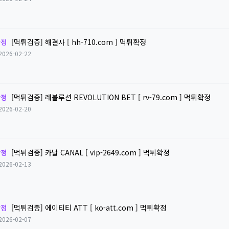
확정
[먹튀검증] 해결사 [ hh-710.com ] 먹튀확정
2026-02-22
확정
[먹튀검증] 레볼루션 REVOLUTION BET [ rv-79.com ] 먹튀확정
2026-02-20
확정
[먹튀검증] 카날 CANAL [ vip-2649.com ] 먹튀확정
2026-02-13
확정
[먹튀검증] 에이티티 ATT [ ko-att.com ] 먹튀확정
2026-02-07