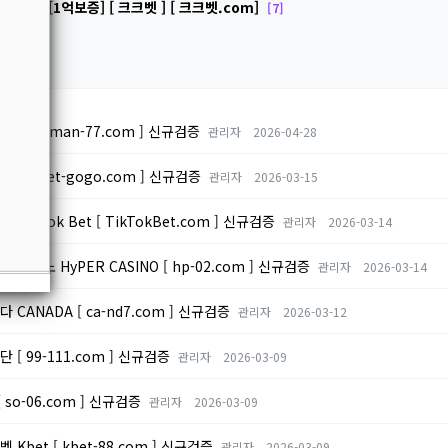
업체
ㅋㅋ[1억보증] [ 크크벳 ] [ 크크벳.com]
[7]
 [ betman-77.com ] 신규검증
관리자
2026-04-28
ET! [ bet-gogo.com ] 신규검증
관리자
2026-03-15
TikTok Bet [ TikTokBet.com ] 신규검증
관리자
2026-03-14
 카지노 HyPER CASINO [ hp-02.com ] 신규검증
관리자
2026-03-14
 CANADA [ ca-nd7.com ] 신규검증
관리자
2026-03-12
 [ 99-111.com ] 신규검증
관리자
2026-03-09
 so-06.com ] 신규검증
관리자
2026-03-09
 Kbet [ kbet-88.com ] 신규검증
관리자
2026-03-09