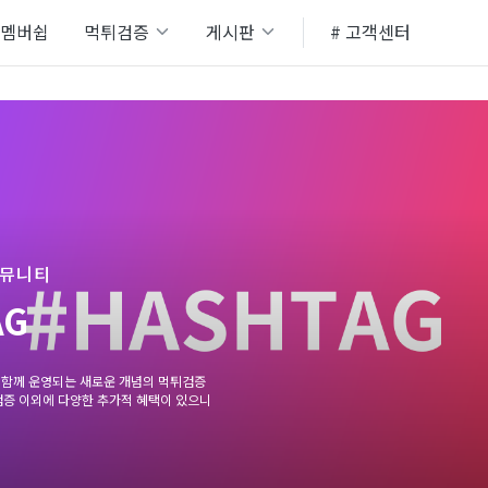
멤버쉽
먹튀검증
게시판
# 고객센터
커뮤니티
AG
과 함께 운영되는 새로운 개념의 먹튀검증
검증 이외에 다양한 추가적 혜택이 있으니