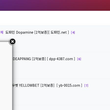
업체
도파민 Dopamine [1억보증][ 도파민.net ]
[4]
업체
대빵 DEAPPANG [1억보증] [ dpp-4387.com ]
[6]
업체
옐로우벳 YELLOWBET [1억보증] [ yb-0015.com ]
[7]