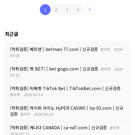
1
2
3
4
최근글
[먹튀검증] 베트맨 [ betman-77.com ] 신규검증
관리자
2026-
04-28
[먹튀검증] 벳 BET! [ bet-gogo.com ] 신규검증
관리자
2026-
03-15
[먹튀검증] 틱톡벳 TikTok Bet [ TikTokBet.com ] 신규검증
관리자
2026-03-14
[먹튀검증] 하이퍼 카지노 HyPER CASINO [ hp-02.com ] 신규
검증
관리자
2026-03-14
[먹튀검증] 캐나다 CANADA [ ca-nd7.com ] 신규검증
관리자
2026-03-12