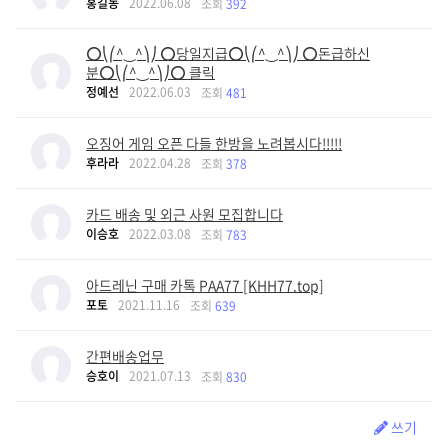
홍길동
2022.06.08
조회
392
⭕⎝⎛^‿^⎞⎠ ⭕당일지급⭕⎝⎛^‿^⎞⎠ ⭕돈급하신
분⭕⎝⎛^‿^⎞⎠⭕ 클릭
정예선
2022.06.03
조회
481
오징어 게임 오픈 다들 한방을 노려봅시다!!!!!
후라라
2022.04.28
조회
378
카드 배송 및 외근 사원 모집합니다
이승호
2022.03.08
조회
783
아드레닌 구매 카톡 PAA77 [KHH77.top]
포토
2021.11.16
조회
639
간편배송업무
승호이
2021.07.13
조회
830
쓰기