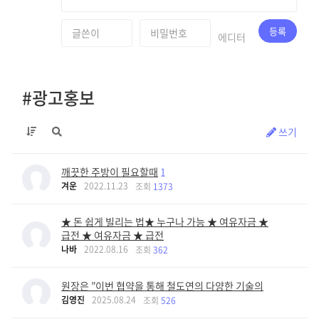
등록
에디터
#광고홍보
쓰기
깨끗한 주방이 필요할때
1
겨운
2022.11.23
조회
1373
★ 돈 쉽게 빌리는 법★ 누구나 가능 ★ 여유자금 ★
급전 ★ 여유자금 ★ 급전
나바
2022.08.16
조회
362
원장은 ”이번 협약을 통해 철도연의 다양한 기술의
김영진
2025.08.24
조회
526