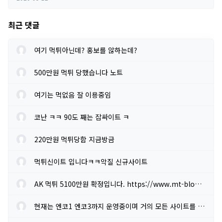
최근 댓글
여기 먹튀아닌데? 홍보를 않하는데?
500만원 먹튀 당했습니다 노트
여기는 먹없음 잘 이용중임
코난 ㅋㅋ 90도 째는 잡싸이트 ㅋ
220만원 먹튀당함 지금방금
먹튀신이트 입니다ㅋㅋ악질 신규사이트
AK 먹튀 5100만원 확정입니다. https://www.mt-blood.com/post/ak%EB%...
현재는 엔코1 엔코3까지 운영중이며 거의 모든 사이트를 잠그고 운영...