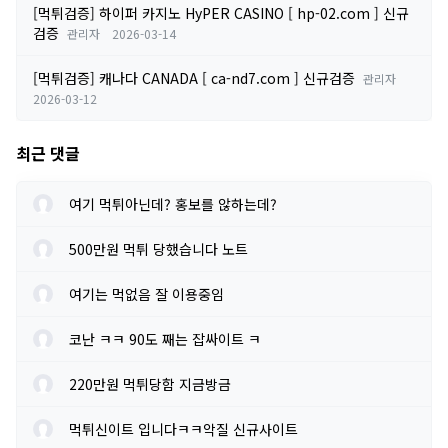
[먹튀검증] 하이퍼 카지노 HyPER CASINO [ hp-02.com ] 신규
검증
관리자
2026-03-14
[먹튀검증] 캐나다 CANADA [ ca-nd7.com ] 신규검증
관리자
2026-03-12
최근 댓글
여기 먹튀아닌데? 홍보를 않하는데?
500만원 먹튀 당했습니다 노트
여기는 먹없음 잘 이용중임
코난 ㅋㅋ 90도 째는 잡싸이트 ㅋ
220만원 먹튀당함 지금방금
먹튀신이트 입니다ㅋㅋ악질 신규사이트