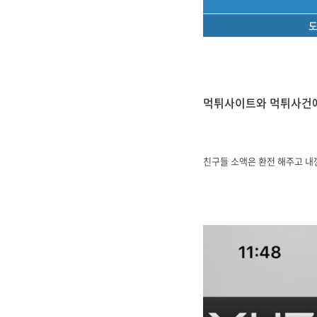
도
먹튀사이트와 먹튀사건에
친구들 소액은 환전 해주고 내