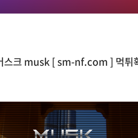
스크 musk [ sm-nf.com ] 먹