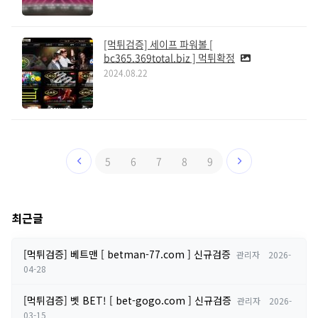
[먹튀검증] 세이프 파워볼 [
bc365.369total.biz ] 먹튀확정
2024.08.22
5
6
7
8
9
최근글
[먹튀검증] 베트맨 [ betman-77.com ] 신규검증
관리자
2026-
04-28
[먹튀검증] 벳 BET! [ bet-gogo.com ] 신규검증
관리자
2026-
03-15