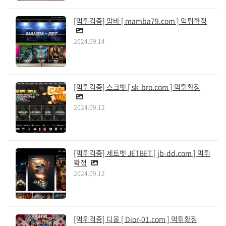
[먹튀검증] 맘바 [ mamba79.com ] 먹튀확정
2024.09.14
[먹튀검증] 스크벳 [ sk-bro.com ] 먹튀확정
2024.09.12
[먹튀검증] 제트벳 JETBET [ jb-dd.com ] 먹튀
확정
2024.09.12
[먹튀검증] 디올 [ Dior-01.com ] 먹튀확정