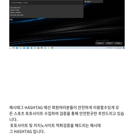
해시태그 HASHTAG 에선 회원여러분들이 안전하게 이용할수있게 모
든 스포츠 토토사이트 수집하여 검증을 통해 안전한곳만 추천드리고 있습
니다.
토토사이트 및 카지노사이트 먹튀검증을 해드리는
해시태
그 HASHTAG
입니다.