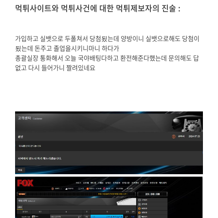
먹튀사이트와 먹튀사건에 대한 먹튀제보자의 진술 :
가입하고 실뱃으로 두폴쳐서 당첨됬는데 양방이니 실뱃으로해도 당첨이
됬는데 돈주고 졸업을시키니마니 하다가
총괄실장 통화해서 오늘 국야배팅다하고 환전해준다했는데 문의해도 답
없고 다시 들어가니 짤려있네요