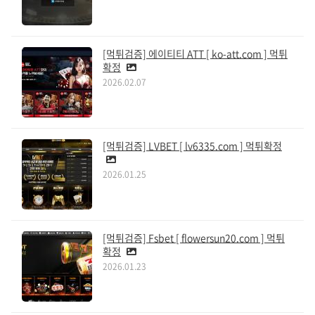
[먹튀검증] 에이티티 ATT [ ko-att.com ] 먹튀
확정
2026.02.07
[먹튀검증] LVBET [ lv6335.com ] 먹튀확정
2026.01.25
[먹튀검증] Fsbet [ flowersun20.com ] 먹튀
확정
2026.01.23