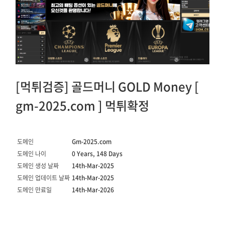
[먹튀검증] 골드머니 GOLD Money [
gm-2025.com ] 먹튀확정
도메인
Gm-2025.com
도메인 나이
0 Years, 148 Days
도메인 생성 날짜
14th-Mar-2025
도메인 업데이트 날짜
14th-Mar-2025
도메인 만료일
14th-Mar-2026