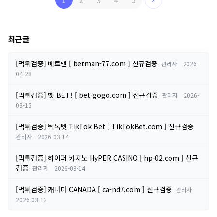
1
2
3
4
5
최근글
[먹튀검증] 베트맨 [ betman-77.com ] 신규검증
관리자
2026-
04-28
[먹튀검증] 벳 BET! [ bet-gogo.com ] 신규검증
관리자
2026-
03-15
[먹튀검증] 틱톡벳 TikTok Bet [ TikTokBet.com ] 신규검증
관리자
2026-03-14
[먹튀검증] 하이퍼 카지노 HyPER CASINO [ hp-02.com ] 신규
검증
관리자
2026-03-14
[먹튀검증] 캐나다 CANADA [ ca-nd7.com ] 신규검증
관리자
2026-03-12