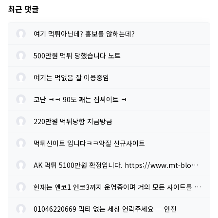
최근 댓글
여기 먹튀아닌데? 홍보를 않하는데?
500만원 먹튀 당했습니다 노트
여기는 먹없음 잘 이용중임
코난 ㅋㅋ 90도 째는 잡싸이트 ㅋ
220만원 먹튀당함 지금방금
먹튀신이트 입니다ㅋㅋ악질 신규사이트
AK 먹튀 5100만원 확정입니다. https://www.mt-blood.com/post/ak%EB%...
현재는 엔코1 엔코3까지 운영중이며 거의 모든 사이트를 잠그고 운영...
01046220669 먹티 없는 세상 연락주세요 ㅡ 안전