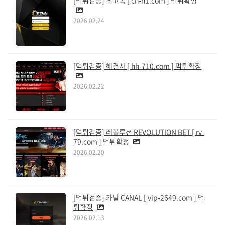
[먹튀검증] 초고속 [ ch-n1.com ] 먹튀확정
2026.02.24
[먹튀검증] 해결사 [ hh-710.com ] 먹튀확정
2026.02.22
[먹튀검증] 레볼루션 REVOLUTION BET [ rv-
79.com ] 먹튀확정
2026.02.20
[먹튀검증] 카날 CANAL [ vip-2649.com ] 먹
튀확정
2026.02.13