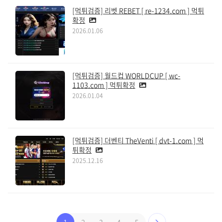
[먹튀검증] 리벳 REBET [ re-1234.com ] 먹튀
확정
2026.01.06
[먹튀검증] 월드컵 WORLDCUP [ wc-
1103.com ] 먹튀확정
2026.01.04
[먹튀검증] 더벤티 TheVenti [ dvt-1.com ] 먹
튀확정
2025.12.16