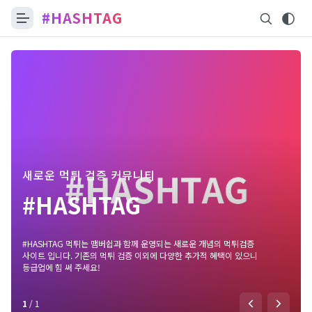
#HASHTAG
새로운 먹튀 검증 커뮤니티
#HASHTAG
#HASHTAG 먹튀는 맴버쉽과 함께 운영되는 새로운 개념의 먹튀검증
사이트 입니다. 기존의 먹튀 검증 이외에 다양한 추가적 혜택이 있으니
등급업에 힘 써 주세요!
1
/
1