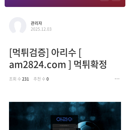
관리자
2025.12.03
[먹튀검증] 아리수 [
am2824.com ] 먹튀확정
조회 수
231
추천 수
0