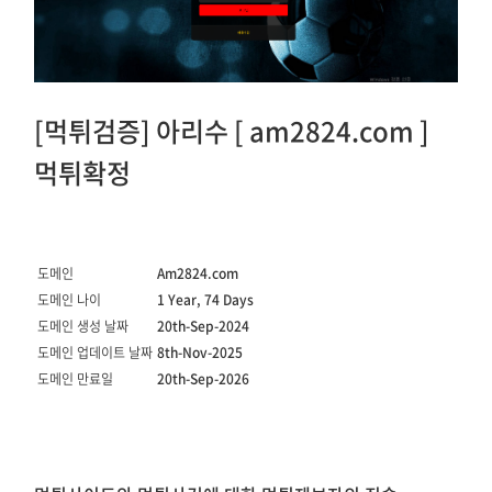
[먹튀검증] 아리수 [ am2824.com ]
먹튀확정
도메인
Am2824.com
도메인 나이
1 Year, 74 Days
도메인 생성 날짜
20th-Sep-2024
도메인 업데이트 날짜
8th-Nov-2025
도메인 만료일
20th-Sep-2026