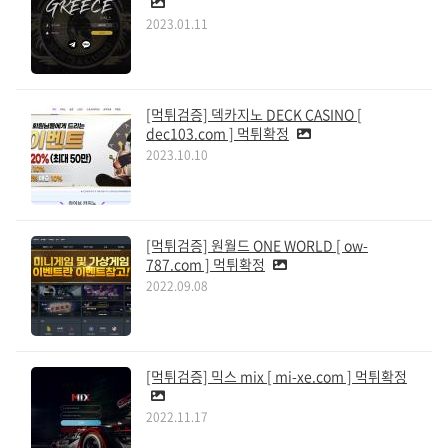
2023.01.11
[먹튀검증] 덱카지노 DECK CASINO [
dec103.com ] 먹튀확정
2023.10.10
[먹튀검증] 원월드 ONE WORLD [ ow-
787.com ] 먹튀확정
2022.09.08
[먹튀검증] 믹스 mix [ mi-xe.com ] 먹튀확정
2022.11.17