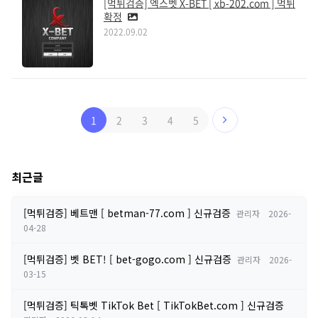
[먹튀검증] 엑스벳 X-BET [ xb-202.com ] 먹튀
확정
2022.09.02
1
2
3
4
5
최근글
[먹튀검증] 베트맨 [ betman-77.com ] 신규검증
관리자
2026-
04-28
[먹튀검증] 벳 BET! [ bet-gogo.com ] 신규검증
관리자
2026-
03-15
[먹튀검증] 틱톡벳 TikTok Bet [ TikTokBet.com ] 신규검증