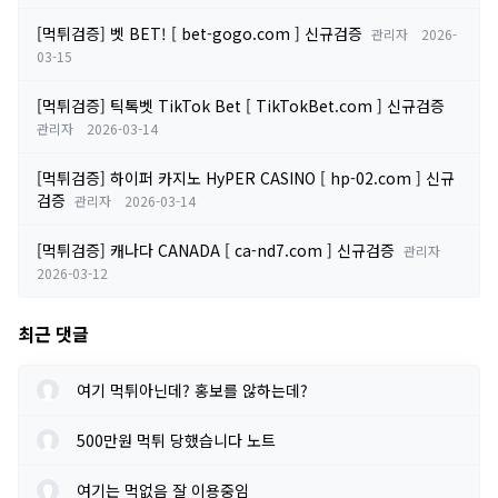
[먹튀검증] 벳 BET! [ bet-gogo.com ] 신규검증
관리자
2026-
03-15
[먹튀검증] 틱톡벳 TikTok Bet [ TikTokBet.com ] 신규검증
관리자
2026-03-14
[먹튀검증] 하이퍼 카지노 HyPER CASINO [ hp-02.com ] 신규
검증
관리자
2026-03-14
[먹튀검증] 캐나다 CANADA [ ca-nd7.com ] 신규검증
관리자
2026-03-12
최근 댓글
여기 먹튀아닌데? 홍보를 않하는데?
500만원 먹튀 당했습니다 노트
여기는 먹없음 잘 이용중임