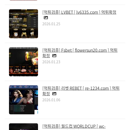
[먹튀검증] LVBET [ lv6335.com ] 먹튀확정
2026.01.25
[먹튀검증] Fsbet [ flowersun20.com ] 먹튀
확정
2026.01.23
[먹튀검증] 리벳 REBET [ re-1234.com ] 먹튀
확정
2026.01.06
[먹튀검증] 월드컵 WORLDCUP [ wc-