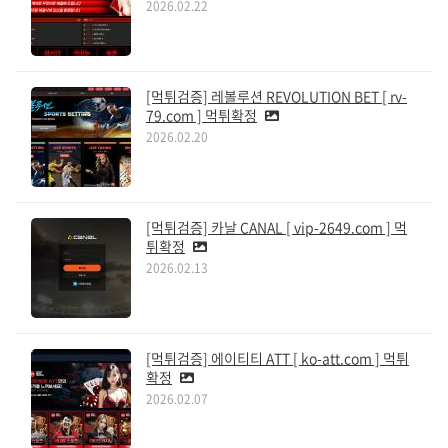
2026.02.22
[먹튀검증] 레볼루션 REVOLUTION BET [ rv-
79.com ] 먹튀확정
2026.02.20
[먹튀검증] 카날 CANAL [ vip-2649.com ] 먹
튀확정
2026.02.13
[먹튀검증] 에이티티 ATT [ ko-att.com ] 먹튀
확정
2026.02.07