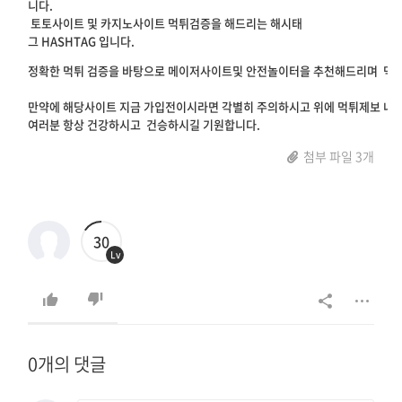
니다.
토토사이트 및 카지노사이트 먹튀검증을 해드리는 해시태
그 HASHTAG 입니다.
정확한 먹튀 검증을 바탕으로 메이저사이트및 안전놀이터을 추천해드리며  먹튀 
만약에 해당사이트 지금 가입전이시라면 각별히 주의하시고 위에 먹튀제보 내용
여러분 항상 건강하시고  건승하시길 기원합니다.
첨부 파일 3개
30
Lv
0개의 댓글