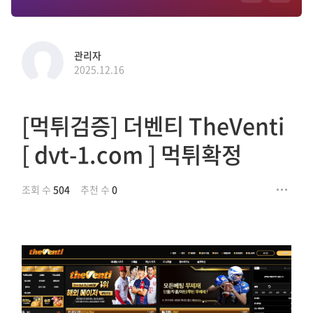
관리자
2025.12.16
[먹튀검증] 더벤티 TheVenti
[ dvt-1.com ] 먹튀확정
조회 수
504
추천 수
0