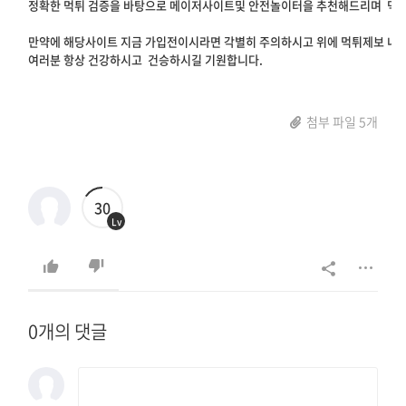
정확한 먹튀 검증을 바탕으로 메이저사이트및 안전놀이터을 추천해드리며  먹튀 
만약에 해당사이트 지금 가입전이시라면 각별히 주의하시고 위에 먹튀제보 내용
여러분 항상 건강하시고  건승하시길 기원합니다.
첨부 파일 5개
30
Lv
0개의 댓글