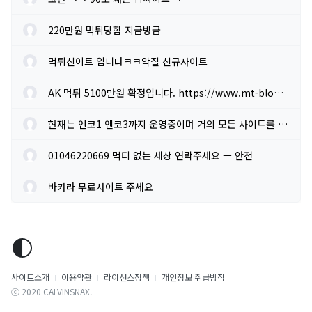
220만원 먹튀당함 지금방금
먹튀신이트 입니다ㅋㅋ악질 신규사이트
AK 먹튀 5100만원 확정입니다. https://www.mt-blood.com/post/ak%EB%...
현재는 엔코1 엔코3까지 운영중이며 거의 모든 사이트를 잠그고 운영...
01046220669 먹티 없는 세상 연락주세요 ㅡ 안전
바카라 무료사이트 주세요
사이트소개
이용약관
라이선스정책
개인정보 취급방침
ⓒ 2020 CALVINSNAX.