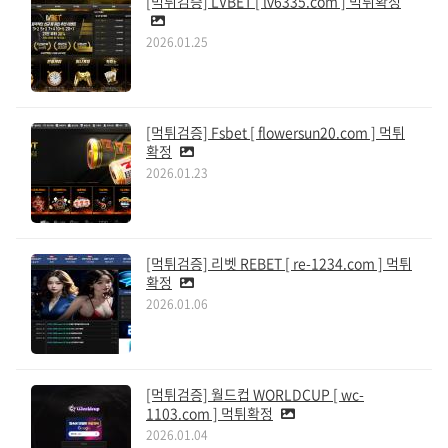
[먹튀검증] LVBET [ lv6335.com ] 먹튀확정
2026.01.25
[먹튀검증] Fsbet [ flowersun20.com ] 먹튀
확정
2026.01.23
[먹튀검증] 리벳 REBET [ re-1234.com ] 먹튀
확정
2026.01.06
[먹튀검증] 월드컵 WORLDCUP [ wc-
1103.com ] 먹튀확정
2026.01.04