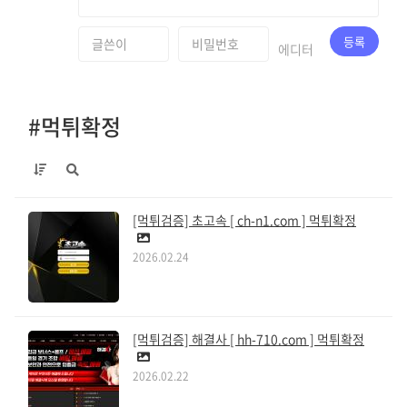
등록
에디터
#먹튀확정
[먹튀검증] 초고속 [ ch-n1.com ] 먹튀확정
2026.02.24
[먹튀검증] 해결사 [ hh-710.com ] 먹튀확정
2026.02.22