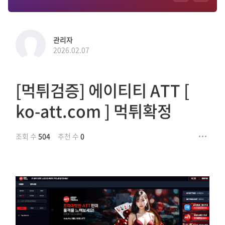
관리자
2026.02.07
[먹튀검증] 에이티티 ATT [
ko-att.com ] 먹튀확정
조회 수
504
추천 수
0