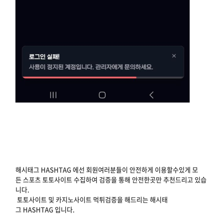
해시태그 HASHTAG 에선 회원여러분들이 안전하게 이용할수있게 모
든 스포츠 토토사이트 수집하여 검증을 통해 안전한곳만 추천드리고 있습
니다.
토토사이트 및 카지노사이트 먹튀검증을 해드리는 해시태
그 HASHTAG 입니다.