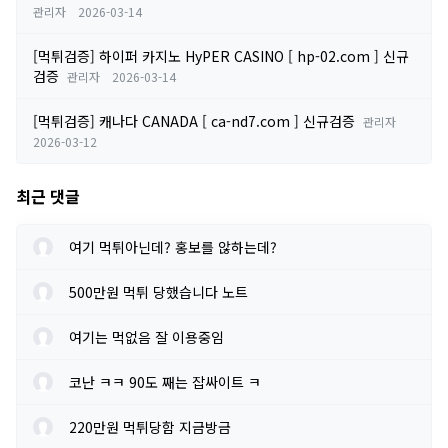
관리자
2026-03-14
[먹튀검증] 하이퍼 카지노 HyPER CASINO [ hp-02.com ] 신규
검증
관리자
2026-03-14
[먹튀검증] 캐나다 CANADA [ ca-nd7.com ] 신규검증
관리자
2026-03-12
최근 댓글
여기 먹튀아닌데? 홍보를 않하는데?
500만원 먹튀 당했습니다 노트
여기는 먹없음 잘 이용중임
코난 ㅋㅋ 90도 째는 잡싸이트 ㅋ
220만원 먹튀당함 지금방금