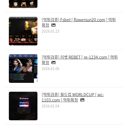
[먹튀검증] Fsbet [ flowersun20.com ] 먹튀
확정
2026.01.23
[먹튀검증] 리벳 REBET [ re-1234.com ] 먹튀
확정
2026.01.06
[먹튀검증] 월드컵 WORLDCUP [ wc-
1103.com ] 먹튀확정
2026.01.04