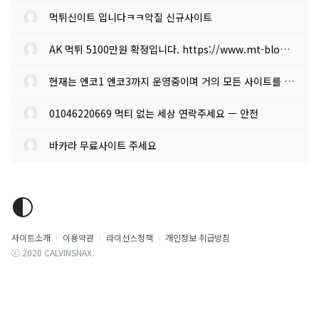
먹튀신이트 입니다ㅋㅋ악질 신규사이트
AK 먹튀 5100만원 확정입니다. https://www.mt-blood.com/post/ak%EB%...
현재는 엔코1 엔코3까지 운영중이며 거의 모든 사이트를 잠그고 운영...
01046220669 먹티 없는 세상 연락주세요 ㅡ 안전
바카라 무료사이트 주세요
사이트소개
이용약관
라이선스정책
개인정보 취급방침
ⓒ 2020 CALVINSNAX.