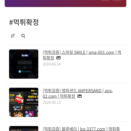
#먹튀확정
[먹튀검증] 스마일 SMILE [ sma-001.com ] 먹
튀확정
2024.06.14
[먹튀검증] 앰퍼샌드 AMPERSAND [ aps-
02.com ] 먹튀확정
2024.06.13
[먹튀검증] 블루베이 [ bo-3377.com ] 먹튀확