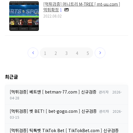
[먹튀검증] 머니트리 M-TREE [ mt-uu.com ]
먹튀확정
1
2022.08.02
1
2
3
4
5
최근글
[먹튀검증] 베트맨 [ betman-77.com ] 신규검증
관리자
2026-
04-28
[먹튀검증] 벳 BET! [ bet-gogo.com ] 신규검증
관리자
2026-
03-15
[먹튀검증] 틱톡벳 TikTok Bet [ TikTokBet.com ] 신규검증