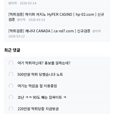
관리자
2026-03-14
[먹튀검증] 하이퍼 카지노 HyPER CASINO [ hp-02.com ] 신규
검증
관리자
2026-03-14
[먹튀검증] 캐나다 CANADA [ ca-nd7.com ] 신규검증
관리자
2026-03-12
최근 댓글
여기 먹튀아닌데? 홍보를 않하는데?
500만원 먹튀 당했습니다 노트
여기는 먹없음 잘 이용중임
코난 ㅋㅋ 90도 째는 잡싸이트 ㅋ
220만원 먹튀당함 지금방금