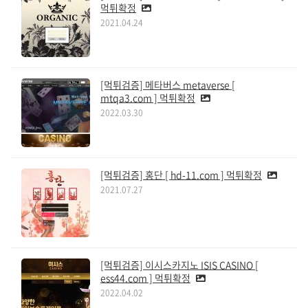
먹튀확정
2021.04.24
[먹튀검증] 메타버스 metaverse [
mtqa3.com ] 먹튀확정
2022.03.30
[먹튀검증] 홍단 [ hd-11.com ] 먹튀확정
2021.07.27
[먹튀검증] 이시스카지노 ISIS CASINO [
ess44.com ] 먹튀확정
2022.04.02