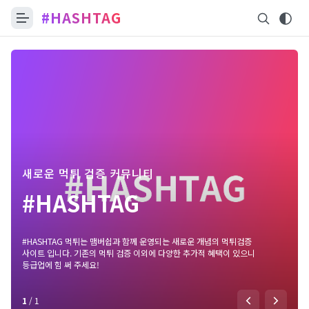
#HASHTAG
새로운 먹튀 검증 커뮤니티
#HASHTAG
#HASHTAG 먹튀는 맴버쉽과 함께 운영되는 새로운 개념의 먹튀검증
사이트 입니다. 기존의 먹튀 검증 이외에 다양한 추가적 혜택이 있으니
등급업에 힘 써 주세요!
1
/
1