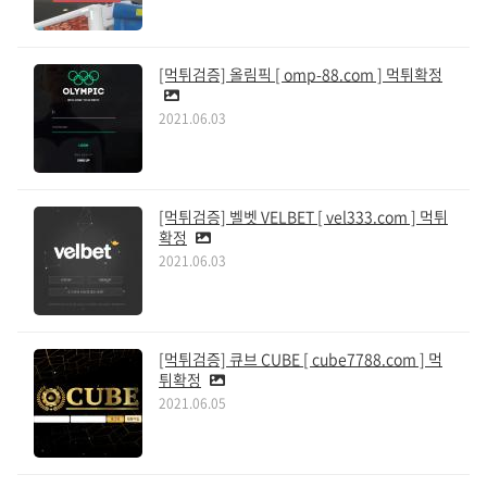
[먹튀검증] 올림픽 [ omp-88.com ] 먹튀확정
2021.06.03
[먹튀검증] 벨벳 VELBET [ vel333.com ] 먹튀
확정
2021.06.03
[먹튀검증] 큐브 CUBE [ cube7788.com ] 먹
튀확정
2021.06.05