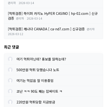
관리자
2026-03-14
[먹튀검증] 하이퍼 카지노 HyPER CASINO [ hp-02.com ] 신규
검증
관리자
2026-03-14
[먹튀검증] 캐나다 CANADA [ ca-nd7.com ] 신규검증
관리자
2026-03-12
최근 댓글
여기 먹튀아닌데? 홍보를 않하는데?
500만원 먹튀 당했습니다 노트
여기는 먹없음 잘 이용중임
코난 ㅋㅋ 90도 째는 잡싸이트 ㅋ
220만원 먹튀당함 지금방금