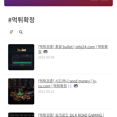
#먹튀확정
[먹튀검증] 총알 bullet [ ottg24.com ] 먹튀확
정
2021.05.08
[먹튀검증] 시드머니 seed money [ jy-
cu.com ] 먹튀확정
11
2021.05.11
[먹튀검증] 실크로드 SILK ROAD GAMING [