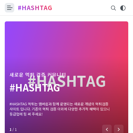
#HASHTAG
새로운 먹튀 검증 커뮤니티
#HASHTAG
#HASHTAG 먹튀는 맴버쉽과 함께 운영되는 새로운 개념의 먹튀검증
사이트 입니다. 기존의 먹튀 검증 이외에 다양한 추가적 혜택이 있으니
등급업에 힘 써 주세요!
1
/
1