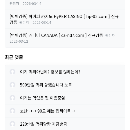
관리자
2026-03-14
[먹튀검증] 하이퍼 카지노 HyPER CASINO [ hp-02.com ] 신규
검증
관리자
2026-03-14
[먹튀검증] 캐나다 CANADA [ ca-nd7.com ] 신규검증
관리자
2026-03-12
최근 댓글
여기 먹튀아닌데? 홍보를 않하는데?
500만원 먹튀 당했습니다 노트
여기는 먹없음 잘 이용중임
코난 ㅋㅋ 90도 째는 잡싸이트 ㅋ
220만원 먹튀당함 지금방금