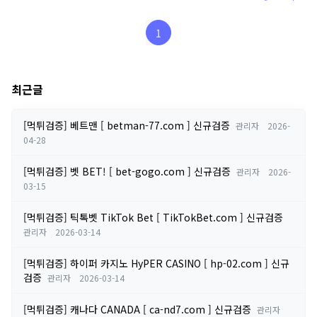
1
최근글
[먹튀검증] 베트맨 [ betman-77.com ] 신규검증
관리자
2026-
04-28
[먹튀검증] 벳 BET! [ bet-gogo.com ] 신규검증
관리자
2026-
03-15
[먹튀검증] 틱톡벳 TikTok Bet [ TikTokBet.com ] 신규검증
관리자
2026-03-14
[먹튀검증] 하이퍼 카지노 HyPER CASINO [ hp-02.com ] 신규
검증
관리자
2026-03-14
[먹튀검증] 캐나다 CANADA [ ca-nd7.com ] 신규검증
관리자