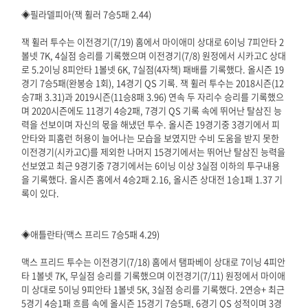
◈필라델피아(잭 휠러 7승5패 2.44)
잭 휠러 투수는 이전경기(7/19) 홈에서 마이애미 상대로 6이닝 7피안타 2
볼넷 7K, 4실점 승리를 기록했으며 이전경기(7/8) 원정에서 시카고C 상대
로 5.2이닝 8피안타 1볼넷 6K, 7실점(4자책) 패배를 기록했다. 올시즌 19
경기 7승5패(완봉승 1회), 14경기 QS 기록. 잭 휠러 투수는 2018시즌(12
승7패 3.31)과 2019시즌(11승8패 3.96) 연속 두 자리수 승리를 기록했으
며 2020시즌에도 11경기 4승2패, 7경기 QS 기록 속에 뛰어난 탈삼진 능
력을 선보이며 자신의 몫을 해냈던 투수. 올시즌 19경기중 3경기에서 피
안타와 피홈런 허용이 늘어나는 모습을 보였지만 수비 도움을 받지 못한
이전경기(시카고C)를 제외한 나머지 15경기에서는 뛰어난 탈삼진 능력을
선보였고 최근 9경기중 7경기에서는 6이닝 이상 3실점 이하의 투구내용
을 기록했다. 올시즌 홈에서 4승2패 2.16, 올시즌 상대전 1승1패 1.37 기
록이 있다.
◈애틀란타(맥스 프리드 7승5패 4.29)
맥스 프리드 투수는 이전경기(7/18) 홈에서 탬파베이 상대로 7이닝 4피안
타 1볼넷 7K, 무실점 승리를 기록했으며 이전경기(7/11) 원정에서 마이애
미 상대로 5이닝 9피안타 1볼넷 5K, 3실점 승리를 기록했다. 2연승+ 최근
5경기 4승1패 흐름 속에 올시즌 15경기 7승5패, 6경기 QS 성적이며 3경