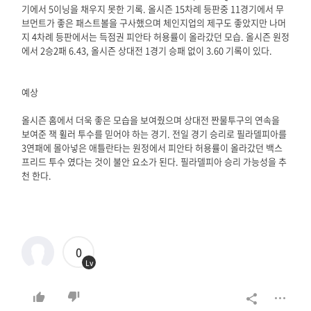
기에서 5이닝을 채우지 못한 기록. 올시즌 15차례 등판중 11경기에서 무
브먼트가 좋은 패스트볼을 구사했으며 체인지업의 제구도 좋았지만 나머
지 4차례 등판에서는 득점권 피안타 허용률이 올라갔던 모습. 올시즌 원정
에서 2승2패 6.43, 올시즌 상대전 1경기 승패 없이 3.60 기록이 있다.
예상
올시즌 홈에서 더욱 좋은 모습을 보여줬으며 상대전 짠물투구의 연속을
보여준 잭 휠러 투수를 믿어야 하는 경기. 전일 경기 승리로 필라델피아를
3연패에 몰아넣은 애틀란타는 원정에서 피안타 허용률이 올라갔던 백스
프리드 투수 였다는 것이 불안 요소가 된다. 필라델피아 승리 가능성을 추
천 한다.
0
Lv