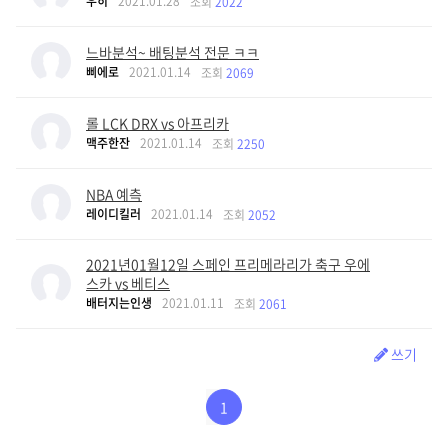
우히
2021.01.28
조회
2022
느바분석~ 배팅분석 전문 ㅋㅋ
삐에로
2021.01.14
조회
2069
롤 LCK DRX vs 아프리카
맥주한잔
2021.01.14
조회
2250
NBA 예측
레이디킬러
2021.01.14
조회
2052
2021년01월12일 스페인 프리메라리가 축구 우에
스카 vs 베티스
배터지는인생
2021.01.11
조회
2061
쓰기
1