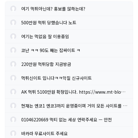
여기 먹튀아닌데? 홍보를 않하는데?
500만원 먹튀 당했습니다 노트
여기는 먹없음 잘 이용중임
코난 ㅋㅋ 90도 째는 잡싸이트 ㅋ
220만원 먹튀당함 지금방금
먹튀신이트 입니다ㅋㅋ악질 신규사이트
AK 먹튀 5100만원 확정입니다. https://www.mt-blood.com/post/ak%EB%...
현재는 엔코1 엔코3까지 운영중이며 거의 모든 사이트를 잠그고 운영...
01046220669 먹티 없는 세상 연락주세요 ㅡ 안전
바카라 무료사이트 주세요