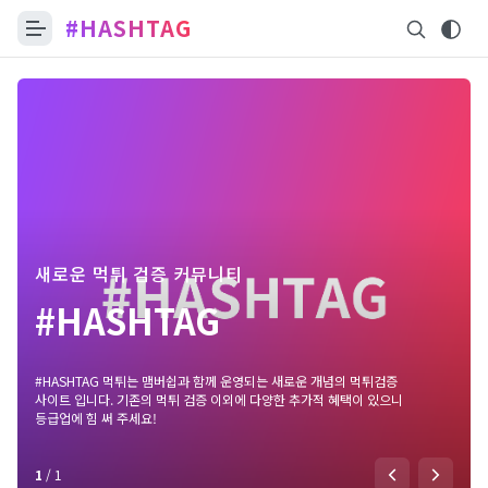
#HASHTAG
새로운 먹튀 검증 커뮤니티
#HASHTAG
#HASHTAG 먹튀는 맴버쉽과 함께 운영되는 새로운 개념의 먹튀검증
사이트 입니다. 기존의 먹튀 검증 이외에 다양한 추가적 혜택이 있으니
등급업에 힘 써 주세요!
1
/
1