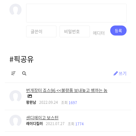
등록
에디터
#픽공유
쓰기
번개장터 죠스96 <<불량품 보내놓고 쌩까는 놈
왕완남
2022.09.24
조회
1697
샌디에이고 보스턴
레이디킬러
2021.07.27
조회
1774