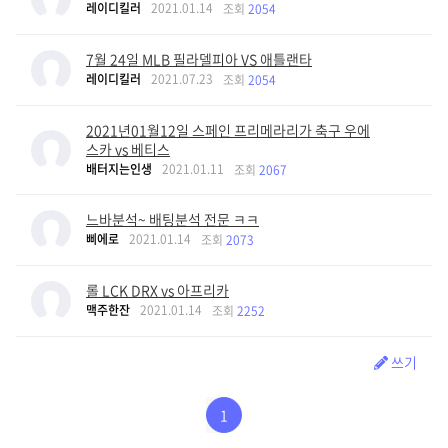
레이디킬러
2021.01.14
조회
2054
7월 24일 MLB 필라델피아 VS 애틀랜타
레이디킬러
2021.07.23
조회
2054
2021년01월12일 스페인 프리메라리가 축구 우에
스카 vs 베티스
배터지는인생
2021.01.11
조회
2067
느바분석~ 배팅분석 전문 ㅋㅋ
삐에로
2021.01.14
조회
2073
롤 LCK DRX vs 아프리카
맥주한잔
2021.01.14
조회
2252
쓰기
1