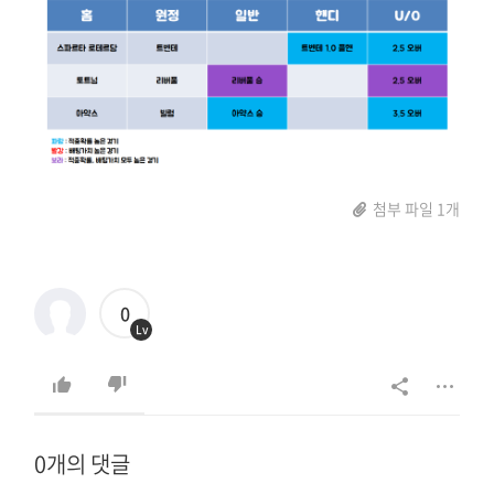
첨부 파일 1개
0
Lv
0개의 댓글