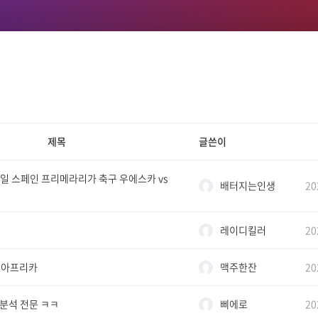
제목
글쓴이
2일 스페인 프리메라리가 축구 우에스카 vs
배터지는인생
20
레이디킬러
20
vs 아프리카
맥주한잔
20
분석 전문 ㅋㅋ
삐에로
20