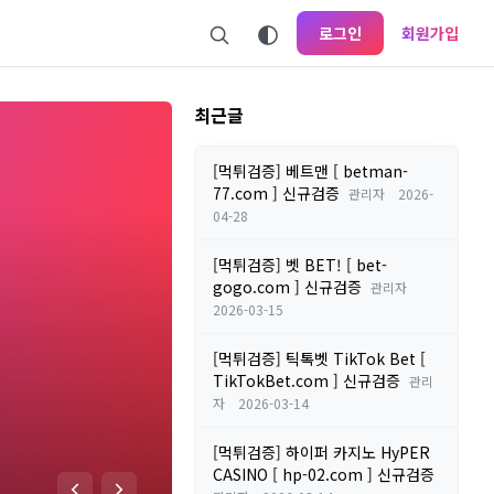
로그인
회원가입
최근글
[먹튀검증] 베트맨 [ betman-
77.com ] 신규검증
관리자
2026-
04-28
[먹튀검증] 벳 BET! [ bet-
gogo.com ] 신규검증
관리자
2026-03-15
[먹튀검증] 틱톡벳 TikTok Bet [
TikTokBet.com ] 신규검증
관리
자
2026-03-14
[먹튀검증] 하이퍼 카지노 HyPER
CASINO [ hp-02.com ] 신규검증