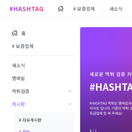
#HASHTAG
# 보증업체
새소식
홈
# 보증업체
새소식
새로운 먹튀 검증 
멤버쉽
#HASHT
먹튀검증
게시판
#HASHTAG 먹튀는 맴버쉽
사이트 입니다. 기존의 먹튀 
등급업에 힘 써 주세요!
# 자유게시판
1
/
1
# 픽방