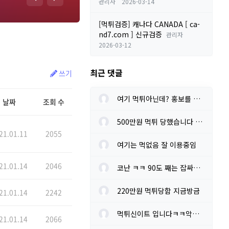
관리자
2026-03-14
[먹튀검증] 캐나다 CANADA [ ca-
nd7.com ] 신규검증
관리자
2026-03-12
최근 댓글
쓰기
여기 먹튀아닌데? 홍보를 않하는데?
날짜
조회 수
500만원 먹튀 당했습니다 노트
21.01.11
2055
여기는 먹없음 잘 이용중임
21.01.14
2046
코난 ㅋㅋ 90도 째는 잡싸이트 ㅋ
220만원 먹튀당함 지금방금
21.01.14
2242
먹튀신이트 입니다ㅋㅋ악질 신규사이트
21.01.14
2066