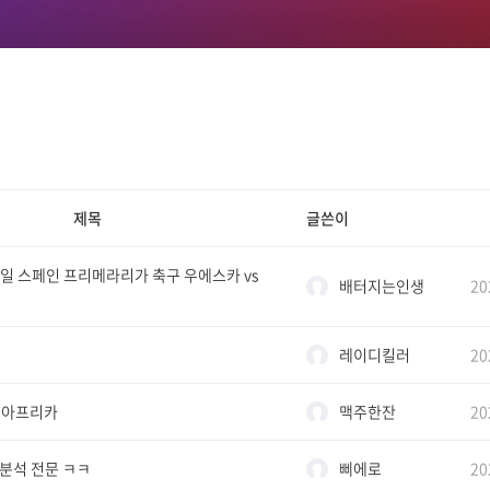
제목
글쓴이
2일 스페인 프리메라리가 축구 우에스카 vs
배터지는인생
20
레이디킬러
20
vs 아프리카
맥주한잔
20
분석 전문 ㅋㅋ
삐에로
20