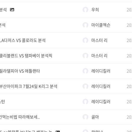
 분석
우히
20
 분석
마이클젝슨
20
B LA다저스 VS 콜로라도 분석
마스터 리
20
B 클리블랜드 VS 탬파베이 분석픽
마스터 리
20
B 필라델피아 VS 애틀랜타
레이디킬러
20
 부산아이파크 7월24일 K리그 분석
레이디킬러
20
스턴
레이디킬러
20
건먹는비법 따라해보세..
골마
20