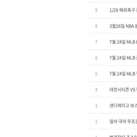
9
1/29 해외축구
8
3월26일 NBA
7
7월 24일 ML
6
7월 24일 ML
5
7월 24일 ML
4
대전시티즌 VS
3
샌디에이고 보
2
일야 국야 무조