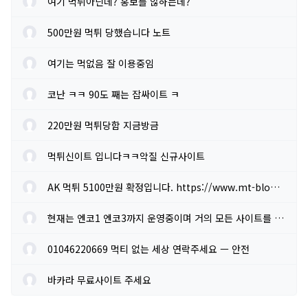
여기 먹튀아닌데? 홍보를 않하는데?
500만원 먹튀 당했습니다 노트
여기는 먹없음 잘 이용중임
코난 ㅋㅋ 90도 째는 잡싸이트 ㅋ
220만원 먹튀당함 지금방금
먹튀신이트 입니다ㅋㅋ악질 신규사이트
AK 먹튀 5100만원 확정입니다. https://www.mt-blood.com/post/ak%EB%...
현재는 엔코1 엔코3까지 운영중이며 거의 모든 사이트를 잠그고 운영...
01046220669 먹티 없는 세상 연락주세요 ㅡ 안전
바카라 무료사이트 주세요