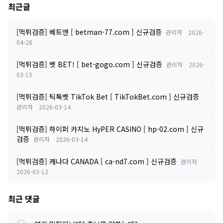
최근글
[먹튀검증] 베트맨 [ betman-77.com ] 신규검증
관리자
2026-
04-28
[먹튀검증] 벳 BET! [ bet-gogo.com ] 신규검증
관리자
2026-
03-15
[먹튀검증] 틱톡벳 TikTok Bet [ TikTokBet.com ] 신규검증
관리자
2026-03-14
[먹튀검증] 하이퍼 카지노 HyPER CASINO [ hp-02.com ] 신규
검증
관리자
2026-03-14
[먹튀검증] 캐나다 CANADA [ ca-nd7.com ] 신규검증
관리자
2026-03-12
최근 댓글