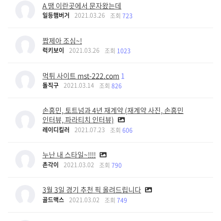
A 땡 이란곳에서 문자왔는데
일등햄버거
2021.03.26
조회
723
짭제아 조심~!
럭키보이
2021.03.26
조회
1023
먹튀 사이트 mst-222.com
1
돌직구
2021.03.14
조회
826
손흥민, 토트넘과 4년 재계약 (재계약 사진, 손흥민
인터뷰, 파라티치 인터뷰)
레이디킬러
2021.07.23
조회
606
누난 내 스타일~!!!!
촌각이
2021.03.02
조회
790
3월 3일 경기 추천 픽 올려드립니다
골드맥스
2021.03.02
조회
749