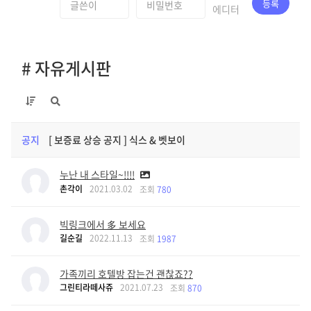
등록
에디터
# 자유게시판
공지
[ 보증료 상승 공지 ] 식스 & 벳보이
누난 내 스타일~!!!!
촌각이
2021.03.02
조회
780
빅링크에서 多 보세요
길순길
2022.11.13
조회
1987
가족끼리 호텔방 잡는건 괜찮죠??
그린티라떼사쥬
2021.07.23
조회
870