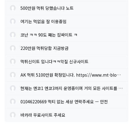
500만원 먹튀 당했습니다 노트
여기는 먹없음 잘 이용중임
코난 ㅋㅋ 90도 째는 잡싸이트 ㅋ
220만원 먹튀당함 지금방금
먹튀신이트 입니다ㅋㅋ악질 신규사이트
AK 먹튀 5100만원 확정입니다. https://www.mt-blood.com/post/ak%EB%...
현재는 엔코1 엔코3까지 운영중이며 거의 모든 사이트를 잠그고 운영...
01046220669 먹티 없는 세상 연락주세요 ㅡ 안전
바카라 무료사이트 주세요