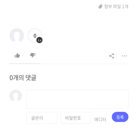
첨부 파일 1개
0
Lv
0개의 댓글
등록
에디터