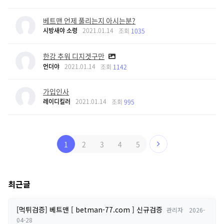
베트맨 언제 풀리는지 아시는분?
시방새야 소령
2021.01.14
조회
1035
한강 추워 디지겟구만
언더야
2021.01.14
조회
1142
가입인사
레이디킬러
2021.01.14
조회
995
1
2
3
4
5
최근글
[먹튀검증] 베트맨 [ betman-77.com ] 신규검증
관리자
2026-
04-28