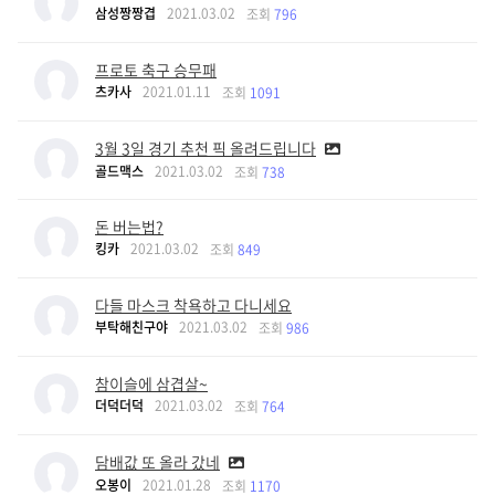
삼성짱짱겹
2021.03.02
조회
796
프로토 축구 승무패
츠카사
2021.01.11
조회
1091
3월 3일 경기 추천 픽 올려드립니다
골드맥스
2021.03.02
조회
738
돈 버는법?
킹카
2021.03.02
조회
849
다들 마스크 착욕하고 다니세요
부탁해친구야
2021.03.02
조회
986
참이슬에 삼겹살~
더덕더덕
2021.03.02
조회
764
담배값 또 올라 갔네
오봉이
2021.01.28
조회
1170