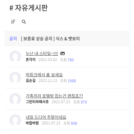
# 자유게시판
공지
[ 보증료 상승 공지 ] 식스 & 벳보이
누난 내 스타일~!!!!
촌각이
2021.03.02
조회
780
빅링크에서 多 보세요
길순길
2022.11.13
조회
1988
가족끼리 호텔방 잡는건 괜찮죠??
그린티라떼사쥬
2021.07.23
조회
870
내일 드디어 주말이네요
바랍바람
2021.07.23
조회
898