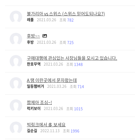
불가리아 vs 스위스 (스위스 믿어도되나요?)
레플
2021.03.26
조회
782
후방~~
후방
2021.03.26
조회
725
구매대행에 관심있는 사장님들을 모시고 있습니다.
한호무역
2021.03.26
조회
1348
A 땡 이란곳에서 문자왔는데
일등햄버거
2021.03.26
조회
714
짭제아 조심~!
럭키보이
2021.03.26
조회
1015
빅링크에서 多 보세요
길순길
2022.11.13
조회
1996