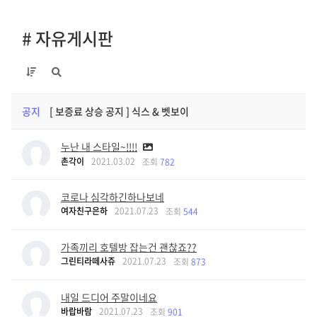
# 자유게시판
공지
[ 보증료 상승 공지 ] 식스 & 벳보이
누난 내 스타일~!!!!
촌각이
2021.03.02
조회
782
코로나 심각하긴하나보네
여자친구은하
2021.07.23
조회
544
가족끼리 호텔방 잡는건 괜찮죠??
그린티라떼사쥬
2021.07.23
조회
873
내일 드디어 주말이네요
바랍바람
2021.07.23
조회
901