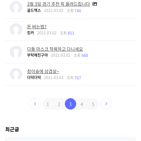
3월 3일 경기 추천 픽 올려드립니다
골드맥스
2021.03.02
조회
740
돈 버는법?
킹카
2021.03.02
조회
853
다들 마스크 착욕하고 다니세요
부탁해친구야
2021.03.02
조회
988
참이슬에 삼겹살~
더덕더덕
2021.03.02
조회
767
1
2
3
4
5
최근글