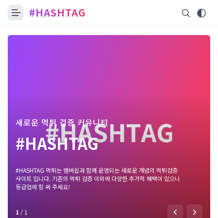
#HASHTAG
새로운 먹튀 검증 커뮤니티
#HASHTAG
#HASHTAG 먹튀는 맴버쉽과 함께 운영되는 새로운 개념의 먹튀검증
사이트 입니다. 기존의 먹튀 검증 이외에 다양한 추가적 혜택이 있으니
등급업에 힘 써 주세요!
1
/
1