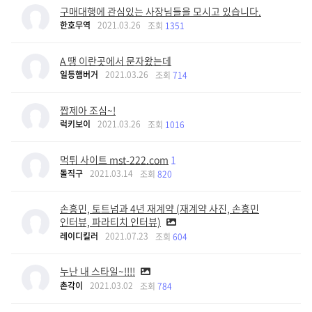
구매대행에 관심있는 사장님들을 모시고 있습니다.
한호무역
2021.03.26
조회
1351
A 땡 이란곳에서 문자왔는데
일등햄버거
2021.03.26
조회
714
짭제아 조심~!
럭키보이
2021.03.26
조회
1016
먹튀 사이트 mst-222.com
1
돌직구
2021.03.14
조회
820
손흥민, 토트넘과 4년 재계약 (재계약 사진, 손흥민
인터뷰, 파라티치 인터뷰)
레이디킬러
2021.07.23
조회
604
누난 내 스타일~!!!!
촌각이
2021.03.02
조회
784