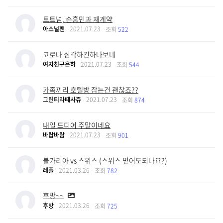
토트넘, 손흥민과 재계약
아스널팬
2021.07.23
조회
522
코로나 심각하긴하나보네
여자친구은하
2021.07.23
조회
544
가족끼리 호텔방 잡는건 괜찮죠??
그린티라떼사쥬
2021.07.23
조회
874
내일 드디어 주말이네요
바랍바람
2021.07.23
조회
901
불가리아 vs 스위스 (스위스 믿어도되나요?)
레플
2021.03.26
조회
782
후방~~
후방
2021.03.26
조회
725