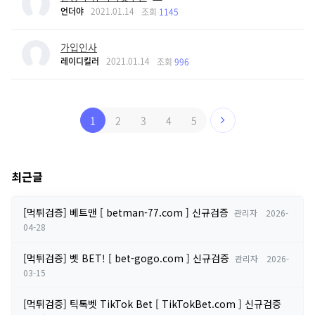
언더야
2021.01.14
조회
1145
가입인사
레이디킬러
2021.01.14
조회
996
1
2
3
4
5
최근글
[먹튀검증] 베트맨 [ betman-77.com ] 신규검증
관리자
2026-
04-28
[먹튀검증] 벳 BET! [ bet-gogo.com ] 신규검증
관리자
2026-
03-15
[먹튀검증] 틱톡벳 TikTok Bet [ TikTokBet.com ] 신규검증