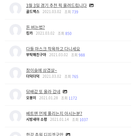
3월 3일 경기 추천 픽 올려드립니다
골드맥스
2021.03.02
조회
739
돈 버는법?
킹카
2021.03.02
조회
850
다들 마스크 착욕하고 다니세요
부탁해친구야
2021.03.02
조회
988
참이슬에 삼겹살~
더덕더덕
2021.03.02
조회
765
담배값 또 올라 갔네
오봉이
2021.01.28
조회
1172
베트맨 언제 풀리는지 아시는분?
시방새야 소령
2021.01.14
조회
1037
한강 추워 디지겟구만