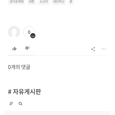
셧다운제에
대한
소신이
대단하신
분
0
Lv
0개의 댓글
# 자유게시판