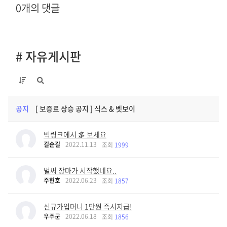
0개의 댓글
# 자유게시판
공지
[ 보증료 상승 공지 ] 식스 & 벳보이
빅링크에서 多 보세요
길순길
2022.11.13
조회
1999
벌써 장마가 시작했네요..
주현호
2022.06.23
조회
1857
신규가입머니 1만원 즉시지급!
우주군
2022.06.18
조회
1856