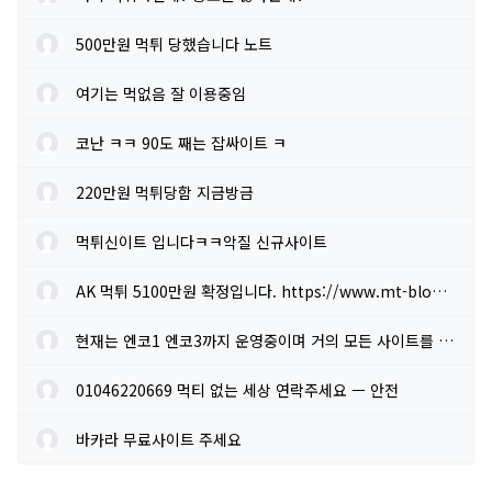
500만원 먹튀 당했습니다 노트
여기는 먹없음 잘 이용중임
코난 ㅋㅋ 90도 째는 잡싸이트 ㅋ
220만원 먹튀당함 지금방금
먹튀신이트 입니다ㅋㅋ악질 신규사이트
AK 먹튀 5100만원 확정입니다. https://www.mt-blood.com/post/ak%EB%...
현재는 엔코1 엔코3까지 운영중이며 거의 모든 사이트를 잠그고 운영...
01046220669 먹티 없는 세상 연락주세요 ㅡ 안전
바카라 무료사이트 주세요