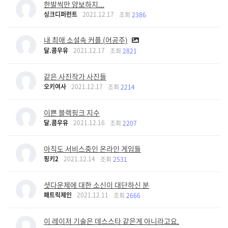
한발씩만 양보하지...
싱크디퍼런트
2021.12.17
조회
2386
내 최애 소설속 커플 (어공주)
달.콤우유
2021.12.17
조회
2821
같은 사진작가 사진들
오키여사
2021.12.17
조회
2214
이쁜 블랙핑크 지수
달.콤우유
2021.12.16
조회
2207
아직도 서비스중인 온라인 게임들
핑키2
2021.12.14
조회
2531
셧다운제에 대한 소신이 대단하신 분
패트릭제인
2021.12.11
조회
2666
이 레이저 기술은 데스스타 같은게 아니라고요.