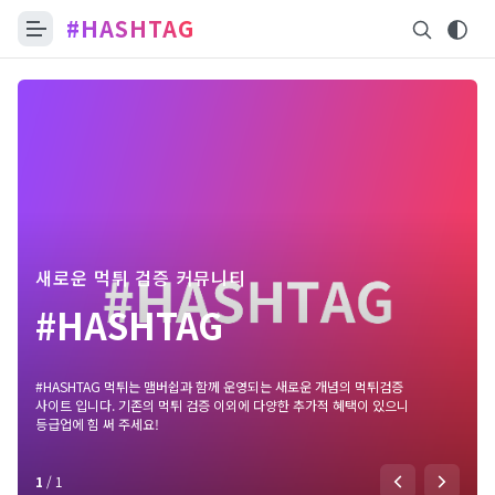
#HASHTAG
새로운 먹튀 검증 커뮤니티
#HASHTAG
#HASHTAG 먹튀는 맴버쉽과 함께 운영되는 새로운 개념의 먹튀검증
사이트 입니다. 기존의 먹튀 검증 이외에 다양한 추가적 혜택이 있으니
등급업에 힘 써 주세요!
1
/
1