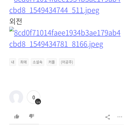
외전
내
최애
소설속
커플
(어공주)
0
Lv