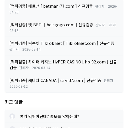
[먹튀검증] 베트맨 [ betman-77.com ] 신규검증
관리자
2026-
04-28
[먹튀검증] 벳 BET! [ bet-gogo.com ] 신규검증
관리자
2026-
03-15
[먹튀검증] 틱톡벳 TikTok Bet [ TikTokBet.com ] 신규검증
관리자
2026-03-14
[먹튀검증] 하이퍼 카지노 HyPER CASINO [ hp-02.com ] 신규
검증
관리자
2026-03-14
[먹튀검증] 캐나다 CANADA [ ca-nd7.com ] 신규검증
관리자
2026-03-12
최근 댓글
여기 먹튀아닌데? 홍보를 않하는데?