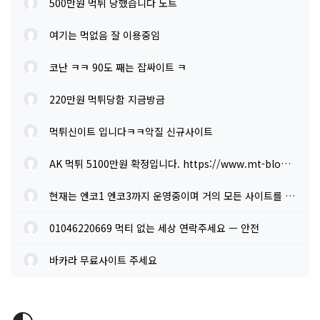
500만원 먹튀 당했습니다 노트
여기는 먹없음 잘 이용중임
코난 ㅋㅋ 90도 째는 잡싸이트 ㅋ
220만원 먹튀당함 지금방금
먹튀신이트 입니다ㅋㅋ악질 신규사이트
AK 먹튀 5100만원 확정입니다. https://www.mt-blood.com/post/ak%EB%...
현재는 엔코1 엔코3까지 운영중이며 거의 모든 사이트를 잠그고 운영...
01046220669 먹티 없는 세상 연락주세요 ㅡ 안전
바카라 무료사이트 주세요