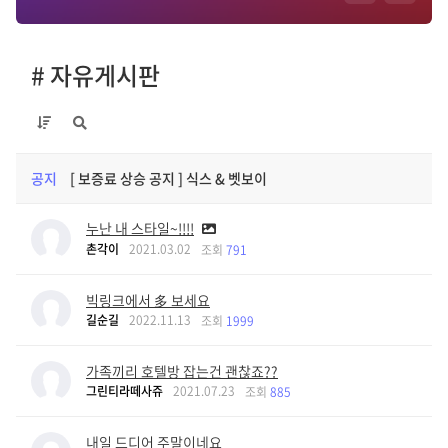
# 자유게시판
공지
[ 보증료 상승 공지 ] 식스 & 벳보이
누난 내 스타일~!!!!
촌각이
2021.03.02
조회
791
빅링크에서 多 보세요
길순길
2022.11.13
조회
1999
가족끼리 호텔방 잡는건 괜찮죠??
그린티라떼사쥬
2021.07.23
조회
885
내일 드디어 주말이네요