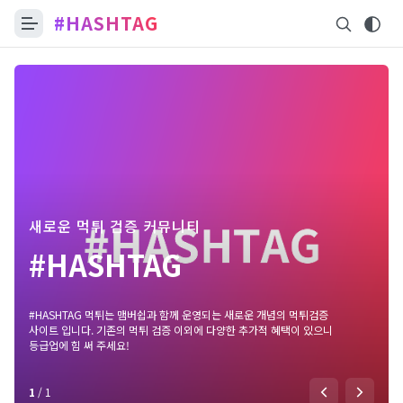
#HASHTAG
새로운 먹튀 검증 커뮤니티
#HASHTAG
#HASHTAG 먹튀는 맴버쉽과 함께 운영되는 새로운 개념의 먹튀검증
사이트 입니다. 기존의 먹튀 검증 이외에 다양한 추가적 혜택이 있으니
등급업에 힘 써 주세요!
1
/
1