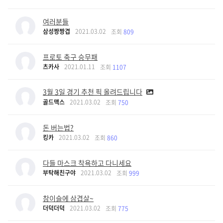
여러분들
삼성짱짱겹
2021.03.02
조회
809
프로토 축구 승무패
츠카사
2021.01.11
조회
1107
3월 3일 경기 추천 픽 올려드립니다
골드맥스
2021.03.02
조회
750
돈 버는법?
킹카
2021.03.02
조회
860
다들 마스크 착욕하고 다니세요
부탁해친구야
2021.03.02
조회
999
참이슬에 삼겹살~
더덕더덕
2021.03.02
조회
775