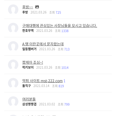
후방~~
후방
2021.03.26
조회
725
구매대행에 관심있는 사장님들을 모시고 있습니다.
한호무역
2021.03.26
조회
1338
A 땡 이란곳에서 문자왔는데
일등햄버거
2021.03.26
조회
713
짭제아 조심~!
럭키보이
2021.03.26
조회
1014
먹튀 사이트 mst-222.com
1
돌직구
2021.03.14
조회
819
여러분들
삼성짱짱겹
2021.03.02
조회
799