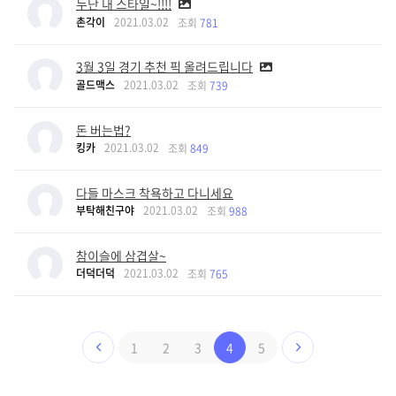
누난 내 스타일~!!!!
촌각이
2021.03.02
조회
781
3월 3일 경기 추천 픽 올려드립니다
골드맥스
2021.03.02
조회
739
돈 버는법?
킹카
2021.03.02
조회
849
다들 마스크 착욕하고 다니세요
부탁해친구야
2021.03.02
조회
988
참이슬에 삼겹살~
더덕더덕
2021.03.02
조회
765
1
2
3
4
5