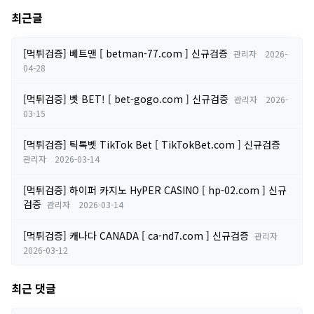
최근글
[먹튀검증] 베트맨 [ betman-77.com ] 신규검증
관리자
2026-
04-28
[먹튀검증] 벳 BET! [ bet-gogo.com ] 신규검증
관리자
2026-
03-15
[먹튀검증] 틱톡벳 TikTok Bet [ TikTokBet.com ] 신규검증
관리자
2026-03-14
[먹튀검증] 하이퍼 카지노 HyPER CASINO [ hp-02.com ] 신규
검증
관리자
2026-03-14
[먹튀검증] 캐나다 CANADA [ ca-nd7.com ] 신규검증
관리자
2026-03-12
최근 댓글