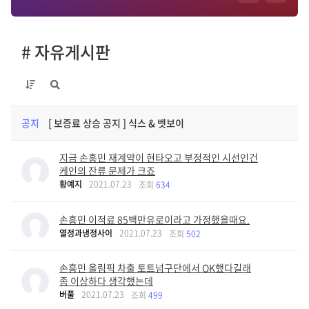
# 자유게시판
공지
[ 보증료 상승 공지 ] 식스 & 벳보이
지금 손흥민 재계약이 현타오고 부정적인 시선인건
케인의 잔류 문제가 크죠
황예지
2021.07.23
조회
634
손흥민 이적료 85백만유로이라고 가정했을때요.
열정과냉정사이
2021.07.23
조회
502
손흥민 올림픽 차출 토트넘구단에서 OK했다길래
좀 이상하다 생각했는데
버풀
2021.07.23
조회
499