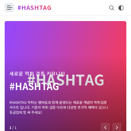
#HASHTAG
새로운 먹튀 검증 커뮤니티
#HASHTAG
#HASHTAG 먹튀는 맴버쉽과 함께 운영되는 새로운 개념의 먹튀검증
사이트 입니다. 기존의 먹튀 검증 이외에 다양한 추가적 혜택이 있으니
등급업에 힘 써 주세요!
1
/
1