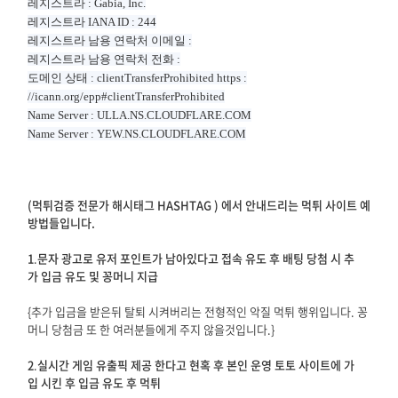
레지스트라 : Gabia, Inc.
레지스트라 IANA ID : 244
레지스트라 남용 연락처 이메일 :
레지스트라 남용 연락처 전화 :
도메인 상태 : clientTransferProhibited https :
//icann.org/epp#clientTransferProhibited
Name Server : ULLA.NS.CLOUDFLARE.COM
Name Server : YEW.NS.CLOUDFLARE.COM
(먹튀검증 전문가 해시태그 HASHTAG ) 에서 안내드리는 먹튀 사이트 예
방법들입니다.
1
.
문자 광고로 유저 포인트가 남아있다고 접속 유도 후 배팅 당첨 시 추
가 입금 유도 및 꽁머니 지급
{추가 입금을 받은뒤 탈퇴 시켜버리는 전형적인 악질 먹튀 행위입니다. 꽁
머니 당첨금 또 한 여러분들에게 주지 않을것입니다.}
2
.
실시간 게임 유출픽 제공 한다고 현혹 후 본인 운영 토토 사이트에 가
입 시킨 후 입금 유도 후 먹튀