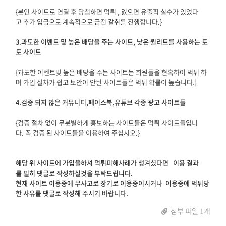
{본인 사이트로 연결 후 당첨하면 먹튀 , 잃으면 유출픽 실수가 있었다
고 추가 입금으로 계속적으로 금전 갈취를 진행합니다.}
3.과도한 이벤트 및 높은 배당을 주는 사이트, 낮은 퀄리트를 사용하는 토
토 사이트
{과도한 이벤트및 높은 배당을 주는 사이트는 회원들을 현혹하여 먹튀 하
며 가입 절차가 쉽고 보안이 안된 사이트들은 먹튀 확률이 높습니다.}
4.검증 되지 않은 커뮤니티,페이스북,유튜브 각종 광고 사이트들
{검증 절차 없이 무분별하게 홍보하는 사이트들은 먹튀 사이트들입니
다. 꼭 검증 된 사이트들을 이용하여 주십시오.}
해당 위 사이트에 가입을하셔 먹튀피해사례가 생겨셨다면 이용 결과
를 필히 댓글로 작성하실것을 부탁드립니다.
현재 사이트 이용중에 무사고로 장기로 이용중이시거나 이용중에 먹튀당
한 사유를 댓글로 작성해 주시기 바랍니다.
첨부 파일 1개