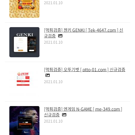
2021.01.10
[먹튀검증] 젠키 GENKI [ Tek-4647.com ] 신
규검증
2021.01.10
[먹튀검증] 오뚜기벳 [ otto-01.com ] 신규검증
2021.01.10
[먹튀검증] 엔게임 N-GAME [ me-349.com ]
신규검증
2021.01.10