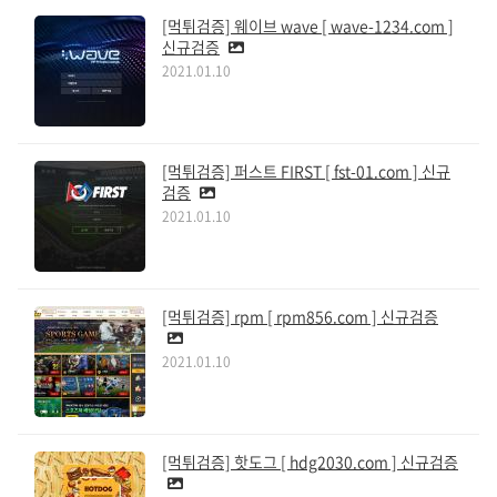
[먹튀검증] 웨이브 wave [ wave-1234.com ]
신규검증
2021.01.10
[먹튀검증] 퍼스트 FIRST [ fst-01.com ] 신규
검증
2021.01.10
[먹튀검증] rpm [ rpm856.com ] 신규검증
2021.01.10
[먹튀검증] 핫도그 [ hdg2030.com ] 신규검증