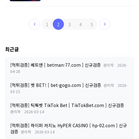
1
2
3
4
5
최근글
[먹튀검증] 베트맨 [ betman-77.com ] 신규검증
관리자
2026-
04-28
[먹튀검증] 벳 BET! [ bet-gogo.com ] 신규검증
관리자
2026-
03-15
[먹튀검증] 틱톡벳 TikTok Bet [ TikTokBet.com ] 신규검증
관리자
2026-03-14
[먹튀검증] 하이퍼 카지노 HyPER CASINO [ hp-02.com ] 신규
검증
관리자
2026-03-14