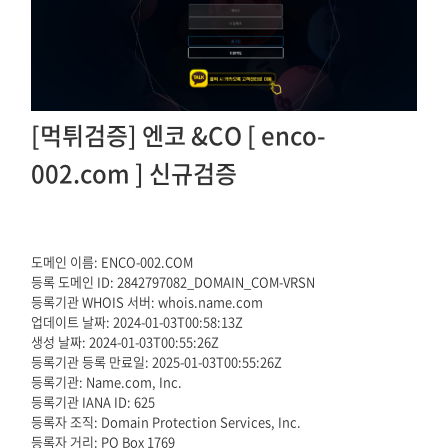
[먹튀검증] 엔코 &CO [ enco-
002.com ] 신규검증
도메인 이름: ENCO-002.COM
등록 도메인 ID: 2842797082_DOMAIN_COM-VRSN
등록기관 WHOIS 서버: whois.name.com
업데이트 날짜: 2024-01-03T00:58:13Z
생성 날짜: 2024-01-03T00:55:26Z
등록기관 등록 만료일: 2025-01-03T00:55:26Z
등록기관: Name.com, Inc.
등록기관 IANA ID: 625
등록자 조직: Domain Protection Services, Inc.
등록자 거리: PO Box 1769