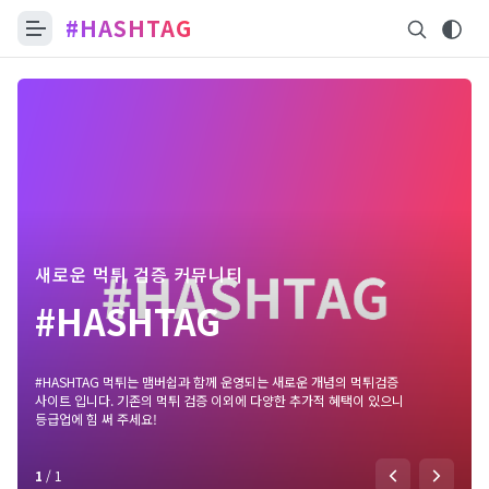
#HASHTAG
새로운 먹튀 검증 커뮤니티
#HASHTAG
#HASHTAG 먹튀는 맴버쉽과 함께 운영되는 새로운 개념의 먹튀검증
사이트 입니다. 기존의 먹튀 검증 이외에 다양한 추가적 혜택이 있으니
등급업에 힘 써 주세요!
1
/
1