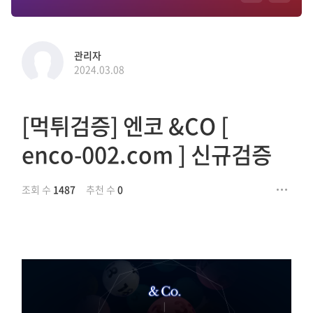
관리자
2024.03.08
[먹튀검증] 엔코 &CO [
enco-002.com ] 신규검증
조회 수
1487
추천 수
0