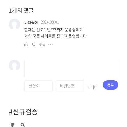
1개의 댓글
2024.08.01
바다승이
현재는 엔코1 엔코3까지 운영중이며
거의 모든 사이트를 잠그고 운영합니다
댓글
등록
에디터
#신규검증