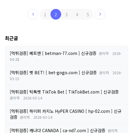
1
2
3
4
5
최근글
[먹튀검증] 베트맨 [ betman-77.com ] 신규검증
관리자
2026-
04-28
[먹튀검증] 벳 BET! [ bet-gogo.com ] 신규검증
관리자
2026-
03-15
[먹튀검증] 틱톡벳 TikTok Bet [ TikTokBet.com ] 신규검증
관리자
2026-03-14
[먹튀검증] 하이퍼 카지노 HyPER CASINO [ hp-02.com ] 신규
검증
관리자
2026-03-14
[먹튀검증] 캐나다 CANADA [ ca-nd7.com ] 신규검증
관리자