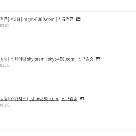
검증] MGM [ mgm-8080.com ] 신규검증
03.06
검증] 스카이팀 sky team [ skyt-456.com ] 신규검증
03.10
검증] 쇼카지노 [ sshow888.com ] 신규검증
05.06