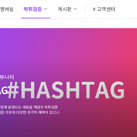
멤버쉽
먹튀검증
게시판
# 고객센터
커뮤니티
AG
과 함께 운영되는 새로운 개념의 먹튀검증
검증 이외에 다양한 추가적 혜택이 있으니