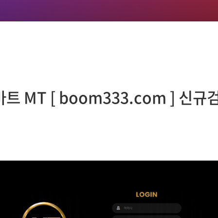
트 MT [ boom333.com ] 신규