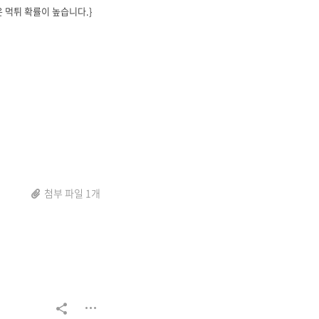
 먹튀 확률이 높습니다.}
첨부 파일 1개