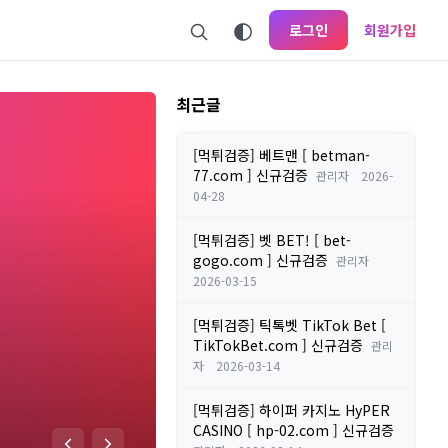
로그인
회원가입
최근글
[먹튀검증] 베트맨 [ betman-
77.com ] 신규검증
관리자
2026-
04-28
[먹튀검증] 벳 BET! [ bet-
gogo.com ] 신규검증
관리자
2026-03-15
[먹튀검증] 틱톡벳 TikTok Bet [
TikTokBet.com ] 신규검증
관리
자
2026-03-14
[먹튀검증] 하이퍼 카지노 HyPER
CASINO [ hp-02.com ] 신규검증