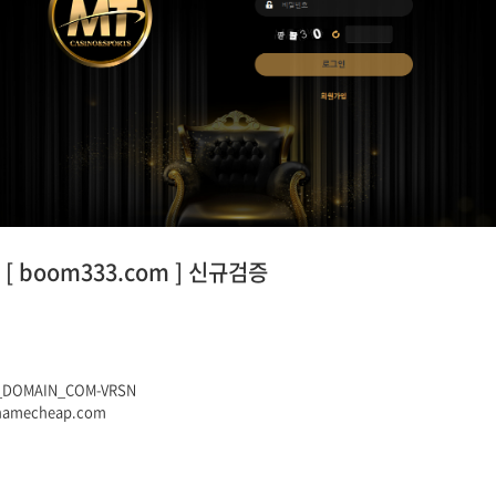
[ boom333.com ] 신규검증
1_DOMAIN_COM-VRSN
namecheap.com