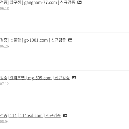
검증] 압구정 [ gangnam-77.com ] 신규검증
06.18
검증] 선물함 [ gt-1001.com ] 신규검증
06.26
검증] 칼리즈벳 [ mg-509.com ] 신규검증
07.12
검증] 114 [ 114asd.com ] 신규검증
08.04