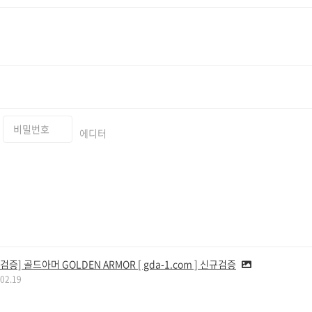
에디터
검증] 골드아머 GOLDEN ARMOR [ gda-1.com ] 신규검증
02.19