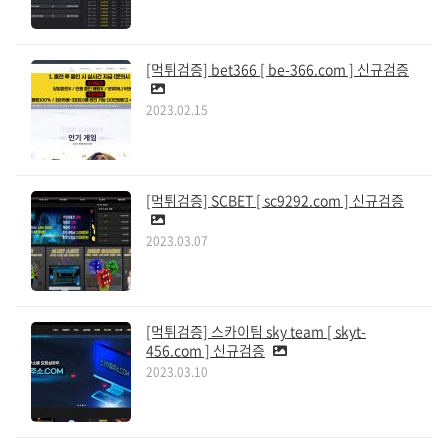
[먹튀검증] bet366 [ be-366.com ] 신규검증
2023.02.15
[먹튀검증] SCBET [ sc9292.com ] 신규검증
2023.03.07
[먹튀검증] 스카이팀 sky team [ skyt-
456.com ] 신규검증
2023.03.10