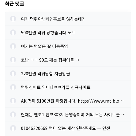
최근 댓글
여기 먹튀아닌데? 홍보를 않하는데?
500만원 먹튀 당했습니다 노트
여기는 먹없음 잘 이용중임
코난 ㅋㅋ 90도 째는 잡싸이트 ㅋ
220만원 먹튀당함 지금방금
먹튀신이트 입니다ㅋㅋ악질 신규사이트
AK 먹튀 5100만원 확정입니다. https://www.mt-blood.com/post/ak%EB%...
현재는 엔코1 엔코3까지 운영중이며 거의 모든 사이트를 잠그고 운영...
01046220669 먹티 없는 세상 연락주세요 ㅡ 안전