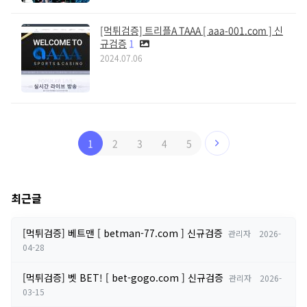
[먹튀검증] 트리플A TAAA [ aaa-001.com ] 신
규검증
1
2024.07.06
1
2
3
4
5
최근글
[먹튀검증] 베트맨 [ betman-77.com ] 신규검증
관리자
2026-
04-28
[먹튀검증] 벳 BET! [ bet-gogo.com ] 신규검증
관리자
2026-
03-15