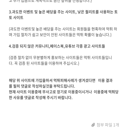
고 추가 입금으로 계속적으로 금전 갈취를 진행합니다.}
3.과도한 이벤트 및 높은 배당을 주는 사이트, 낮은 퀄리트를 사용하는 토
토 사이트
{과도한 이벤트및 높은 배당을 주는 사이트는 회원들을 현혹하여 먹튀 하
며 가입 절차가 쉽고 보안이 안된 사이트들은 먹튀 확률이 높습니다.}
4.검증 되지 않은 커뮤니티,페이스북,유튜브 각종 광고 사이트들
{검증 절차 없이 무분별하게 홍보하는 사이트들은 먹튀 사이트들입니
다. 꼭 검증 된 사이트들을 이용하여 주십시오.}
해당 위 사이트에 가입을하셔 먹튀피해사례가 생겨셨다면 이용 결과
를 필히 댓글로 작성하실것을 부탁드립니다.
현재 사이트 이용중에 무사고로 장기로 이용중이시거나 이용중에 먹튀당
한 사유를 댓글로 작성해 주시기 바랍니다.
첨부 파일 1개