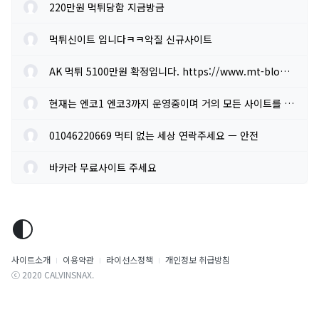
220만원 먹튀당함 지금방금
먹튀신이트 입니다ㅋㅋ악질 신규사이트
AK 먹튀 5100만원 확정입니다. https://www.mt-blood.com/post/ak%EB%...
현재는 엔코1 엔코3까지 운영중이며 거의 모든 사이트를 잠그고 운영...
01046220669 먹티 없는 세상 연락주세요 ㅡ 안전
바카라 무료사이트 주세요
사이트소개
이용약관
라이선스정책
개인정보 취급방침
ⓒ 2020 CALVINSNAX.