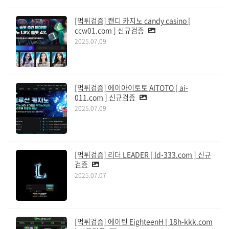
[먹튀검증] 캔디 카지노 candy casino [
ccw01.com ] 신규검증
2025.07.09
[먹튀검증] 에이아이토토 AITOTO [ ai-
011.com ] 신규검증
2025.07.09
[먹튀검증] 리더 LEADER [ ld-333.com ] 신규
검증
2025.07.07
[먹튀검증] 에이틴 EighteenH [ 18h-kkk.com