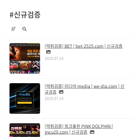
#신규검증
[먹튀검증] BET [ bet-2525.com ] 신규검증
2025.07.14
[먹튀검증] 미디어 media [ we-dia.com ] 신
규검증
2025.07.14
[먹튀검증] 핑크돌핀 PINK DOLPHIN [
gscu20.com ] 신규검증