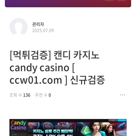
관리자
2025.07.09
[먹튀검증] 캔디 카지노
candy casino [
ccw01.com ] 신규검증
조회 수
136
추천 수
0