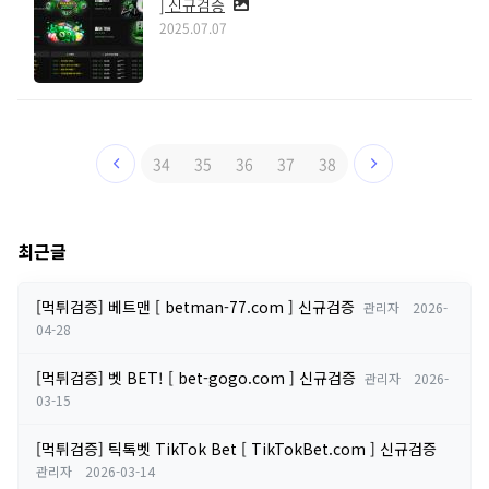
] 신규검증
2025.07.07
34
35
36
37
38
최근글
[먹튀검증] 베트맨 [ betman-77.com ] 신규검증
관리자
2026-
04-28
[먹튀검증] 벳 BET! [ bet-gogo.com ] 신규검증
관리자
2026-
03-15
[먹튀검증] 틱톡벳 TikTok Bet [ TikTokBet.com ] 신규검증
관리자
2026-03-14