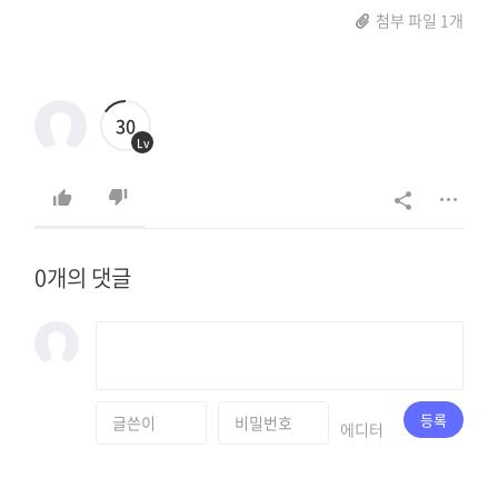
첨부 파일 1개
30
Lv
0개의 댓글
등록
에디터