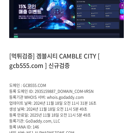
[먹튀검증] 겜블시티 CAMBLE CITY [
gcb555.com ] 신규검증
도메인 : GCB555.COM
등록 도메인 ID: 2935159887_DOMAIN_COM-VRSN
등록기관 WHOIS 서버: whois.godaddy.com
업데이트 날짜: 2024년 11월 18일 오전 11시 31분 16초
생성 날짜: 2024년 11월 18일 오전 11시 5분 49초
등록 만료일: 2025년 11월 18일 오전 11시 5분 49초
등록기관: GoDaddy.com, LLC
등록 IANA ID: 146
네임 서버: NS1.ALPHADNSZONE.COM