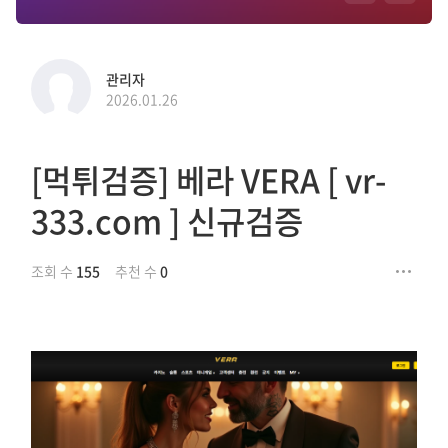
관리자
2026.01.26
[먹튀검증] 베라 VERA [ vr-
333.com ] 신규검증
조회 수
155
추천 수
0