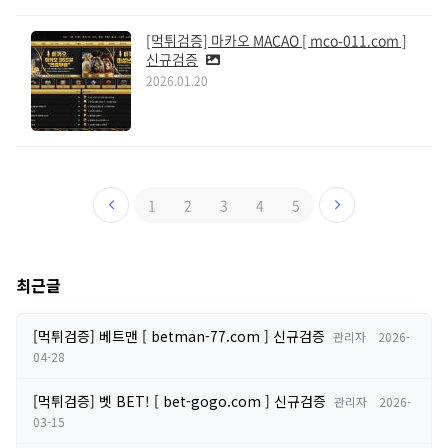
[먹튀검증] 마카오 MACAO [ mco-011.com ]
신규검증
2026.01.20
1
2
3
4
5
최근글
[먹튀검증] 베트맨 [ betman-77.com ] 신규검증
관리자
2026-
04-28
[먹튀검증] 벳 BET! [ bet-gogo.com ] 신규검증
관리자
2026-
03-15