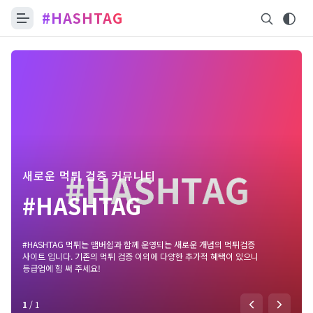
#HASHTAG
새로운 먹튀 검증 커뮤니티
#HASHTAG
#HASHTAG 먹튀는 맴버쉽과 함께 운영되는 새로운 개념의 먹튀검증
사이트 입니다. 기존의 먹튀 검증 이외에 다양한 추가적 혜택이 있으니
등급업에 힘 써 주세요!
1
/
1