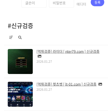
등록
에디터
#신규검증
[먹튀검증] 라이더 [ nter79.com ] 신규검증
2026.01.27
[먹튀검증] 렛츠벳 [ lt-01.com ] 신규검증
2026.01.27