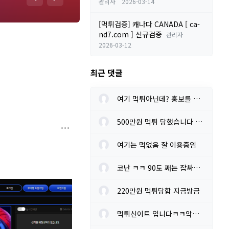
관리자
2026-03-14
[먹튀검증] 캐나다 CANADA [ ca-
nd7.com ] 신규검증
관리자
2026-03-12
최근 댓글
여기 먹튀아닌데? 홍보를 않하는데?
500만원 먹튀 당했습니다 노트
여기는 먹없음 잘 이용중임
코난 ㅋㅋ 90도 째는 잡싸이트 ㅋ
220만원 먹튀당함 지금방금
먹튀신이트 입니다ㅋㅋ악질 신규사이트