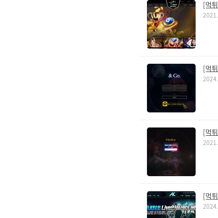
[먹튀
2021.
[먹튀
2024.
[먹튀
2021.
[먹튀
2024.