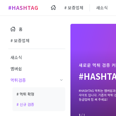
#HASHTAG
# 보증업체
새소식
홈
# 보증업체
새소식
새로운 먹튀 검증 
멤버쉽
#HASHT
먹튀검증
#HASHTAG 먹튀는 맴버쉽
# 먹튀 확정
사이트 입니다. 기존의 먹튀 
등급업에 힘 써 주세요!
# 신규 검증
1
/
1