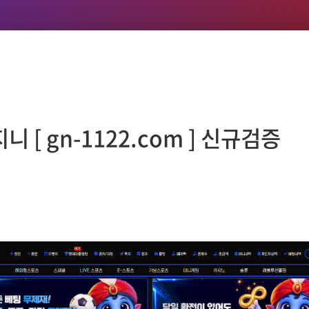
니 [ gn-1122.com ] 신규검증