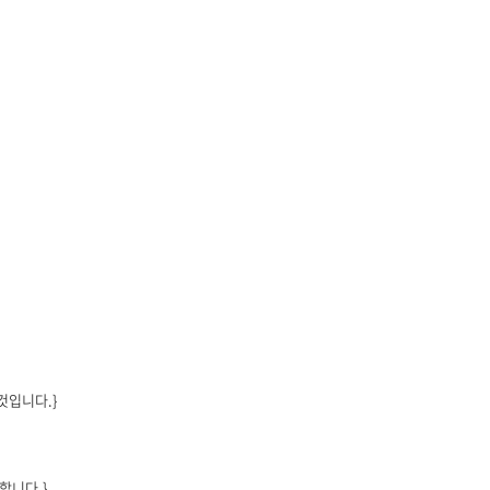
것입니다.}
합니다.}