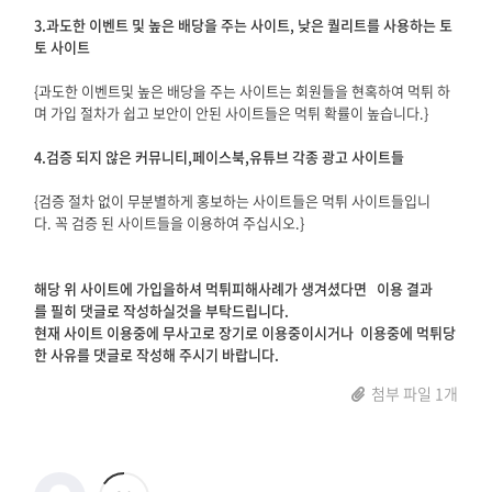
3.과도한 이벤트 및 높은 배당을 주는 사이트, 낮은 퀄리트를 사용하는 토
토 사이트
{과도한 이벤트및 높은 배당을 주는 사이트는 회원들을 현혹하여 먹튀 하
며 가입 절차가 쉽고 보안이 안된 사이트들은 먹튀 확률이 높습니다.}
4.검증 되지 않은 커뮤니티,페이스북,유튜브 각종 광고 사이트들
{검증 절차 없이 무분별하게 홍보하는 사이트들은 먹튀 사이트들입니
다. 꼭 검증 된 사이트들을 이용하여 주십시오.}
해당 위 사이트에 가입을하셔 먹튀피해사례가 생겨셨다면 이용 결과
를 필히 댓글로 작성하실것을 부탁드립니다.
현재 사이트 이용중에 무사고로 장기로 이용중이시거나 이용중에 먹튀당
한 사유를 댓글로 작성해 주시기 바랍니다.
첨부 파일 1개