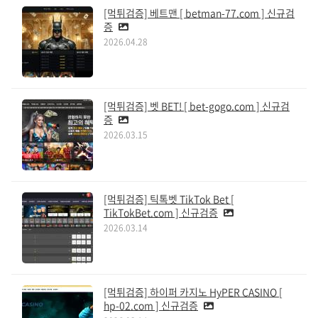
[먹튀검증] 베트맨 [ betman-77.com ] 신규검
증
2026.04.28
[먹튀검증] 벳 BET! [ bet-gogo.com ] 신규검
증
2026.03.15
[먹튀검증] 틱톡벳 TikTok Bet [
TikTokBet.com ] 신규검증
2026.03.14
[먹튀검증] 하이퍼 카지노 HyPER CASINO [
hp-02.com ] 신규검증