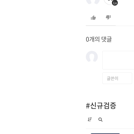
Lv
0개의 댓글
#신규검증