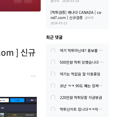
관리자
2026-03-14
[먹튀검증] 캐나다 CANADA [ ca-
nd7.com ] 신규검증
관리자
2026-03-12
최근 댓글
com ] 신규
여기 먹튀아닌데? 홍보를 않하는데?
500만원 먹튀 당했습니다 노트
여기는 먹없음 잘 이용중임
코난 ㅋㅋ 90도 째는 잡싸이트 ㅋ
220만원 먹튀당함 지금방금
먹튀신이트 입니다ㅋㅋ악질 신규사이트