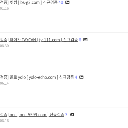
검증] 벳썸 [ bs-g2.com ] 신규검증
40
01.16
검증] 타이칸 TAYCAN [ ty-111.com ] 신규검증
6
08.30
검증] 욜로 yolo [ yolo-echo.com ] 신규검증
4
06.14
검증] one [ one-5599.com ] 신규검증
3
08.16