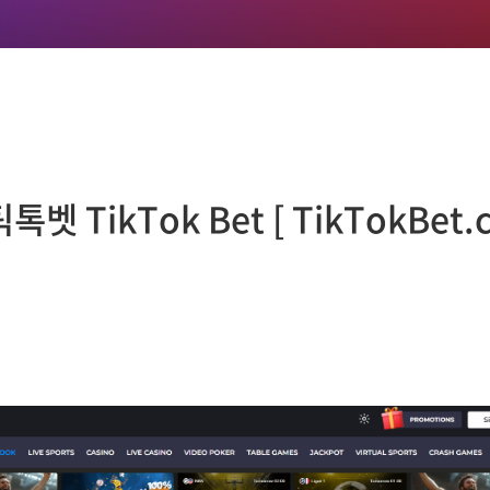
벳 TikTok Bet [ TikTokBet.