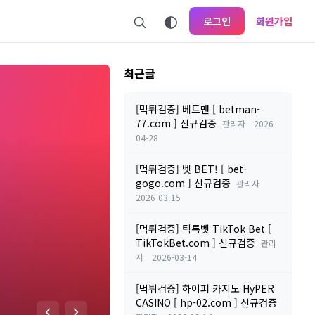
로그인
회원가입
최근글
[먹튀검증] 베트맨 [ betman-
77.com ] 신규검증
관리자
2026-
04-28
[먹튀검증] 벳 BET! [ bet-
gogo.com ] 신규검증
관리자
2026-03-15
[먹튀검증] 틱톡벳 TikTok Bet [
TikTokBet.com ] 신규검증
관리
자
2026-03-14
[먹튀검증] 하이퍼 카지노 HyPER
CASINO [ hp-02.com ] 신규검증