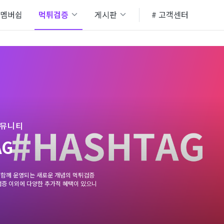
멤버쉽
먹튀검증
게시판
# 고객센터
커뮤니티
AG
과 함께 운영되는 새로운 개념의 먹튀검증
검증 이외에 다양한 추가적 혜택이 있으니