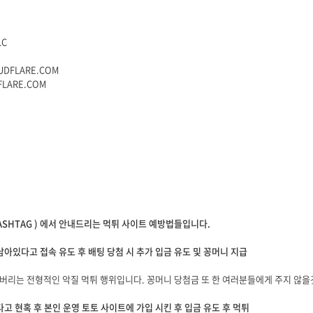
LC
UDFLARE.COM
FLARE.COM
SHTAG ) 에서 안내드리는 먹튀 사이트 예방법들입니다.
아있다고 접속 유도 후 배팅 당첨 시 추가 입금 유도 및 꽁머니 지급
켜버리는 전형적인 악질 먹튀 행위입니다. 꽁머니 당첨금 또 한 여러분들에게 주지 않을
고 현혹 후 본인 운영 토토 사이트에 가입 시킨 후 입금 유도 후 먹튀