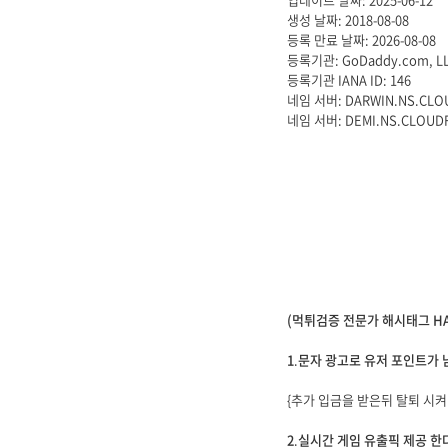
생성 날짜: 2018-08-08
등록 만료 날짜: 2026-08-08
등록기관: GoDaddy.com, L
등록기관 IANA ID: 146
네임 서버: DARWIN.NS.CLO
네임 서버: DEMI.NS.CLOUD
(먹튀검증 전문가 해시태그 HA
1
.
문자 광고로 유저 포인트가 남
{추가 입금을 받은뒤 탈퇴 시
2
.
실시간 게임 유출픽 제공 한다