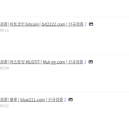
검증] 비트코인 bitcoin [ bit2222.com ] 신규검증
2
09.11
검증] 머스트잇 MUSTIT [ Mut-gg.com ] 신규검증
2
05.04
검증] 블루 [ blue211.com ] 신규검증
2
04.21