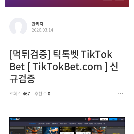
관리자
2026.03.14
[먹튀검증] 틱톡벳 TikTok
Bet [ TikTokBet.com ] 신
규검증
조회 수
467
추천 수
0