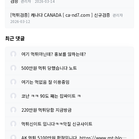
검증
관리자
2026-03-14
[먹튀검증] 캐나다 CANADA [ ca-nd7.com ] 신규검증
관리자
2026-03-12
최근 댓글
여기 먹튀아닌데? 홍보를 않하는데?
500만원 먹튀 당했습니다 노트
여기는 먹없음 잘 이용중임
코난 ㅋㅋ 90도 째는 잡싸이트 ㅋ
220만원 먹튀당함 지금방금
먹튀신이트 입니다ㅋㅋ악질 신규사이트
AK 먹튀 5100만원 확정입니다. https://www.mt-blood.com/post/ak%EB%...