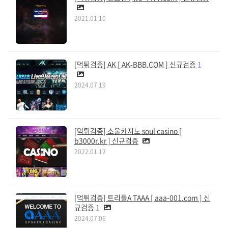
2021.01.10
[먹튀검증] AK [ AK-BBB.COM ] 신규검증
1
2024.07.19
[먹튀검증] 소울카지노 soul casino [
b3000r.kr ] 신규검증
2022.01.12
[먹튀검증] 트리플A TAAA [ aaa-001.com ] 신
규검증
1
2024.07.06