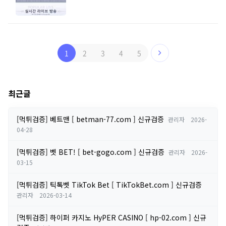
1
2
3
4
5
최근글
[먹튀검증] 베트맨 [ betman-77.com ] 신규검증
관리자
2026-
04-28
[먹튀검증] 벳 BET! [ bet-gogo.com ] 신규검증
관리자
2026-
03-15
[먹튀검증] 틱톡벳 TikTok Bet [ TikTokBet.com ] 신규검증
관리자
2026-03-14
[먹튀검증] 하이퍼 카지노 HyPER CASINO [ hp-02.com ] 신규