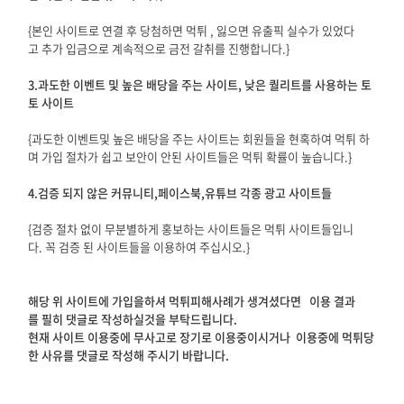
{본인 사이트로 연결 후 당첨하면 먹튀 , 잃으면 유출픽 실수가 있었다
고 추가 입금으로 계속적으로 금전 갈취를 진행합니다.}
3.과도한 이벤트 및 높은 배당을 주는 사이트, 낮은 퀄리트를 사용하는 토
토 사이트
{과도한 이벤트및 높은 배당을 주는 사이트는 회원들을 현혹하여 먹튀 하
며 가입 절차가 쉽고 보안이 안된 사이트들은 먹튀 확률이 높습니다.}
4.검증 되지 않은 커뮤니티,페이스북,유튜브 각종 광고 사이트들
{검증 절차 없이 무분별하게 홍보하는 사이트들은 먹튀 사이트들입니
다. 꼭 검증 된 사이트들을 이용하여 주십시오.}
해당 위 사이트에 가입을하셔 먹튀피해사례가 생겨셨다면 이용 결과
를 필히 댓글로 작성하실것을 부탁드립니다.
현재 사이트 이용중에 무사고로 장기로 이용중이시거나 이용중에 먹튀당
한 사유를 댓글로 작성해 주시기 바랍니다.