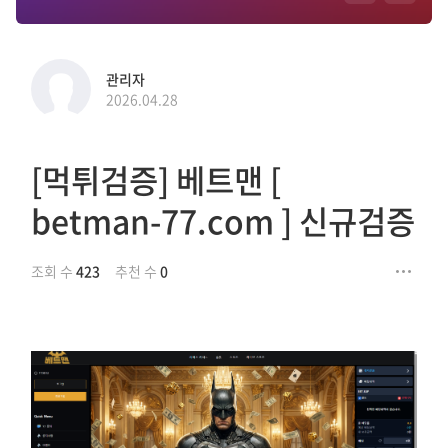
관리자
2026.04.28
[먹튀검증] 베트맨 [
betman-77.com ] 신규검증
조회 수
423
추천 수
0