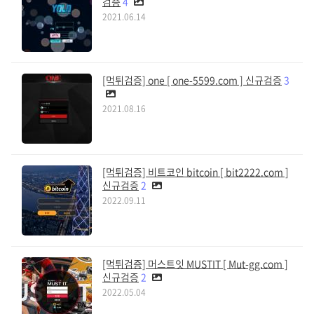
검증
4
2021.06.14
[먹튀검증] one [ one-5599.com ] 신규검증
3
2021.08.16
[먹튀검증] 비트코인 bitcoin [ bit2222.com ]
신규검증
2
2022.09.11
[먹튀검증] 머스트잇 MUSTIT [ Mut-gg.com ]
신규검증
2
2022.05.04