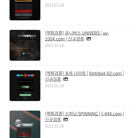
2021.01.16
[먹튀검증] 유니버스 UNIVERS [ uv-
1004.com ] 신규검증
2021.01.16
[먹튀검증] 포트 나이트 [ fortnbet-02.com ]
신규검증
2021.01.16
[먹튀검증] 스피닝 SPINNING [ t-444.com ]
신규검증
2021.01.16