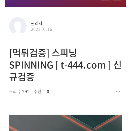
관리자
2021.01.16
[먹튀검증] 스피닝
SPINNING [ t-444.com ] 신
규검증
조회 수
291
추천 수
0