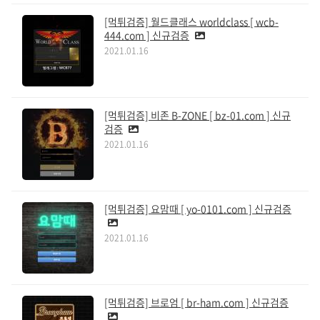
[먹튀검증] 월드클래스 worldclass [ wcb-
444.com ] 신규검증
2021.01.16
[먹튀검증] 비존 B-ZONE [ bz-01.com ] 신규
검증
2021.01.16
[먹튀검증] 요맘때 [ yo-0101.com ] 신규검증
2021.01.16
[먹튀검증] 브로엄 [ br-ham.com ] 신규검증