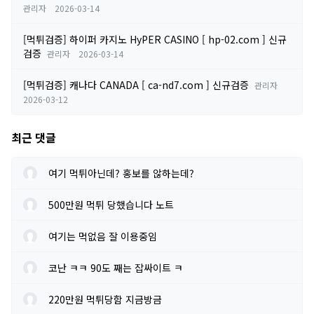
관리자
2026-03-14
[먹튀검증] 하이퍼 카지노 HyPER CASINO [ hp-02.com ] 신규
검증
관리자
2026-03-14
[먹튀검증] 캐나다 CANADA [ ca-nd7.com ] 신규검증
관리자
2026-03-12
최근 댓글
여기 먹튀아닌데? 홍보를 않하는데?
500만원 먹튀 당했습니다 노트
여기는 먹없음 잘 이용중임
코난 ㅋㅋ 90도 째는 잡싸이트 ㅋ
220만원 먹튀당함 지금방금