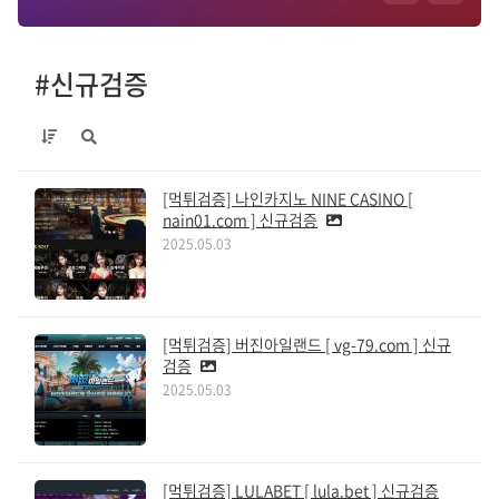
#신규검증
[먹튀검증] 나인카지노 NINE CASINO [
nain01.com ] 신규검증
2025.05.03
[먹튀검증] 버진아일랜드 [ vg-79.com ] 신규
검증
2025.05.03
[먹튀검증] LULABET [ lula.bet ] 신규검증