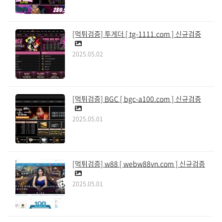
[먹튀검증] 투게더 [ tg-1111.com ] 신규검증
2025.05.02
[먹튀검증] BGC [ bgc-a100.com ] 신규검증
2025.05.01
[먹튀검증] w88 [ webw88vn.com ] 신규검증
2025.05.01