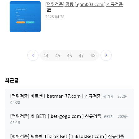
[먹튀검증] 곰탕 [ gom003.com ] 신규검증
2025.04.28
44
45
46
47
48
최근글
[먹튀검증] 베트맨 [ betman-77.com ] 신규검증
관리자
2026-
04-28
[먹튀검증] 벳 BET! [ bet-gogo.com ] 신규검증
관리자
2026-
03-15
[먹튀검증] 틱톡벳 TikTok Bet [ TikTokBet.com ] 신규검증