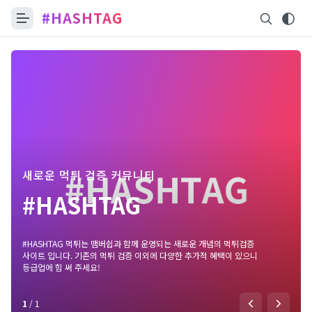
#HASHTAG
새로운 먹튀 검증 커뮤니티
#HASHTAG
#HASHTAG 먹튀는 맴버쉽과 함께 운영되는 새로운 개념의 먹튀검증
사이트 입니다. 기존의 먹튀 검증 이외에 다양한 추가적 혜택이 있으니
등급업에 힘 써 주세요!
1
/
1