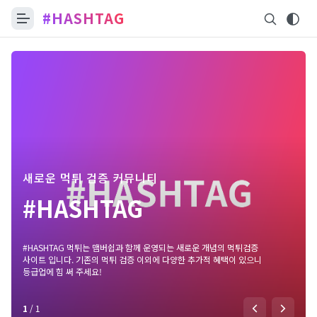
#HASHTAG
새로운 먹튀 검증 커뮤니티
#HASHTAG
#HASHTAG 먹튀는 맴버쉽과 함께 운영되는 새로운 개념의 먹튀검증
사이트 입니다. 기존의 먹튀 검증 이외에 다양한 추가적 혜택이 있으니
등급업에 힘 써 주세요!
1
/
1