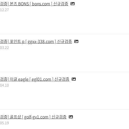
검증] 본즈 BONS [ bons.com ] 신규검증
12.27
검증] 포인트 p [ ggxx-338.com ] 신규검증
03.22
검증] 이글 eagle [ egl01.com ] 신규검증
04.10
검증] 골프샵 [ golf-gv1.com ] 신규검증
05.19