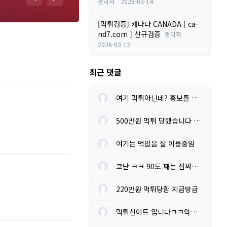
관리자
2026-03-14
[먹튀검증] 캐나다 CANADA [ ca-
nd7.com ] 신규검증
관리자
2026-03-12
최근 댓글
여기 먹튀아닌데? 홍보를 않하는데?
500만원 먹튀 당했습니다 노트
여기는 먹없음 잘 이용중임
코난 ㅋㅋ 90도 째는 잡싸이트 ㅋ
220만원 먹튀당함 지금방금
먹튀신이트 입니다ㅋㅋ악질 신규사이트