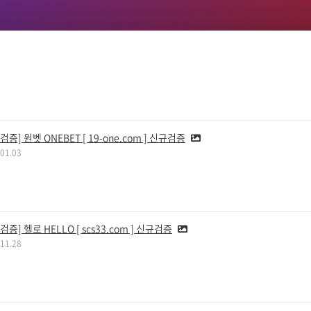
검증] 원벳 ONEBET [ 19-one.com ] 신규검증
01.03
검증] 헬로 HELLO [ scs33.com ] 신규검증
11.28