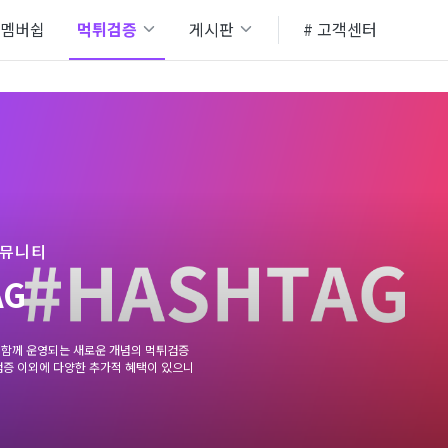
멤버쉽
먹튀검증
게시판
# 고객센터
커뮤니티
AG
과 함께 운영되는 새로운 개념의 먹튀검증
검증 이외에 다양한 추가적 혜택이 있으니