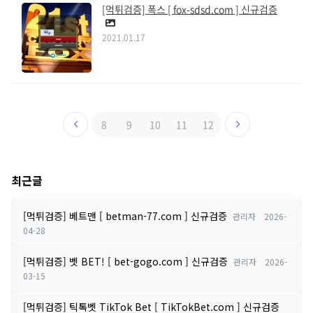
[먹튀검증] 폭스 [ fox-sdsd.com ] 신규검증
2021.01.17
8
9
10
11
12
최근글
[먹튀검증] 베트맨 [ betman-77.com ] 신규검증
관리자
2026-
04-28
[먹튀검증] 벳 BET! [ bet-gogo.com ] 신규검증
관리자
2026-
03-15
[먹튀검증] 틱톡벳 TikTok Bet [ TikTokBet.com ] 신규검증