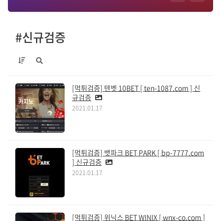
#신규검증
[먹튀검증] 텐벳 10BET [ ten-1087.com ] 신
규검증
2021.01.17
[먹튀검증] 뱃파크 BET PARK [ bp-7777.com
] 신규검증
2021.01.17
[먹튀검증] 위닉스 BET WINIX [ wnx-co.com ]