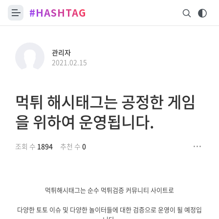
#HASHTAG
관리자
2021.02.15
먹튀 해시태그는 공정한 게임
을 위하여 운영됩니다.
조회 수
1894
추천 수
0
먹튀해시태그는 순수 먹튀검증 커뮤니티 사이트로
다양한 토토 이슈 및 다양한 놀이터들에 대한 검증으로 운영이 될 예정입