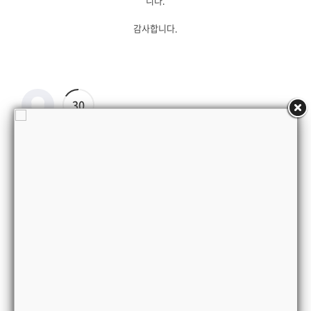
니다.
감사합니다.
30
Lv
0개의 댓글
등록
에디터