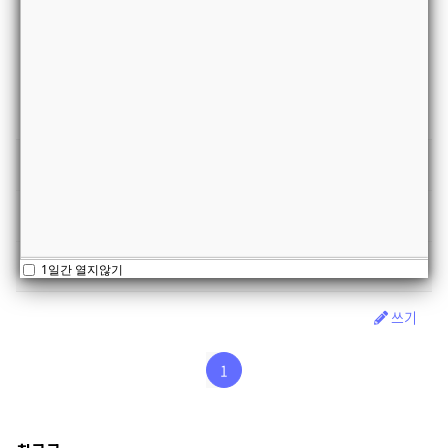
새소식
쓰기
공지
**벳존 BET ZONE 주소 변경 필독 긴급공지**
공지
**식스 SIX 주소 변경 필독 긴급공지**
공지
먹튀 해시태그는 공정한 게임을 위하여 운영됩니다.
1일간 열지않기
쓰기
1