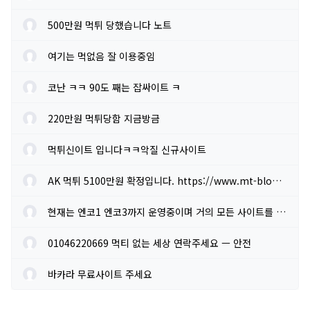
500만원 먹튀 당했습니다 노트
여기는 먹없음 잘 이용중임
코난 ㅋㅋ 90도 째는 잡싸이트 ㅋ
220만원 먹튀당함 지금방금
먹튀신이트 입니다ㅋㅋ악질 신규사이트
AK 먹튀 5100만원 확정입니다. https://www.mt-blood.com/post/ak%EB%...
현재는 엔코1 엔코3까지 운영중이며 거의 모든 사이트를 잠그고 운영...
01046220669 먹티 없는 세상 연락주세요 ㅡ 안전
바카라 무료사이트 주세요